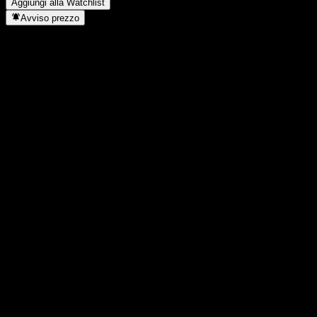
Aggiungi alla Watchlist
Avviso prezzo
Statistiche
Massimo giornaliero
4483,08
Minimo del giorno
4483,08
Massimo 52S
4493,56
Min 52S
4267,69
Volume
-
Vol. medio
-
Cap. di mercato
0
Rapporto P/E
-
Rendimento da dividendo
-
Dividendo