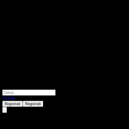
Accedi
Registrati
Registrati
Fondo Mutuo Banchile