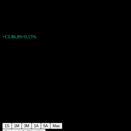
Estratégico M
CL$4483,08
0
+CL$6,89
+0,15%
Settimana scorsa
1S
1M
3M
1A
5A
Max