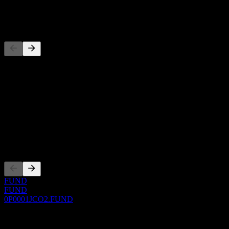
-
Concorrenti
Questo elenco è un'analisi basata su eventi di mercato recenti. Non è
una raccomandazione di investimento.
Informazioni
Show more...
CEO
Quotazioni
FUND
FUND
0P0001JCO2.FUND
0 Comments