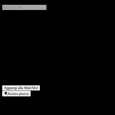
Condividi i tuoi pensieri
FAQ
Qual è il prezzo dell'azione Fondo Mutuo Banchile Estratégico M
oggi?
▼
Qual è il simbolo azionario di Fondo Mutuo Banchile Estratégico
M?
▼
Il prezzo dell'azione Fondo Mutuo Banchile Estratégico M sta
salendo?
▼
In quale settore opera Fondo Mutuo Banchile Estratégico M?
▼
Quando Fondo Mutuo Banchile Estratégico M ha completato lo
split azionario?
▼
Aggiungi alla Watchlist
Avviso prezzo