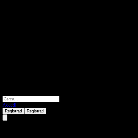
Accedi
Registrati
Registrati
NH-Amundi Century