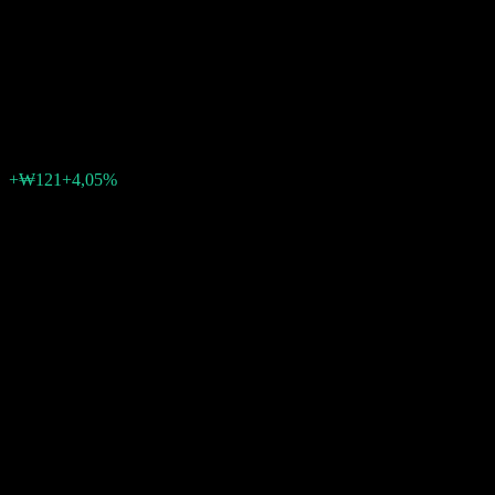
Enterprise Green Korea Equity
C
₩3118
0
+₩121
+4,05%
Settimana scorsa