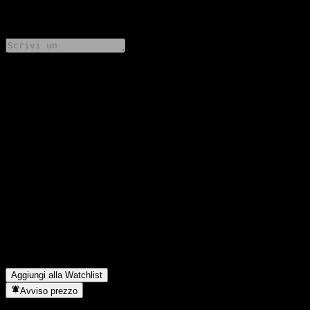
0 Comments
Condividi i tuoi pensieri
FAQ
Qual è il prezzo dell'azione NH-Amundi Century Enterprise
Green Korea Equity C oggi?
▼
Qual è il simbolo azionario di NH-Amundi Century Enterprise
Green Korea Equity C?
▼
Il prezzo dell'azione NH-Amundi Century Enterprise Green
Korea Equity C sta salendo?
▼
In quale settore opera NH-Amundi Century Enterprise Green
Korea Equity C?
▼
Quando NH-Amundi Century Enterprise Green Korea Equity C
ha completato lo split azionario?
▼
Aggiungi alla Watchlist
Avviso prezzo