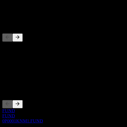
-
Dividendo
-
Concorrenti
Questo elenco è un'analisi basata su eventi di mercato recenti. Non è
una raccomandazione di investimento.
Informazioni
Show more...
CEO
Quotazioni
FUND
FUND
0P0001KNM1.FUND