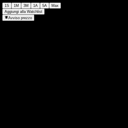
1S
1M
3M
1A
5A
Max
Aggiungi alla Watchlist
Avviso prezzo
Statistiche
Massimo giornaliero
3118
Minimo del giorno
3118
Massimo 52S
4508
Min 52S
1418
Volume
-
Vol. medio
-
Cap. di mercato
0
Rapporto P/E
-
Rendimento da dividendo