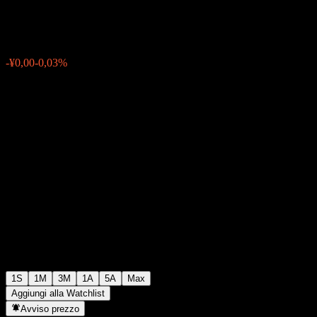
¥1,2567
0
-¥0,00
-0,03%
Settimana scorsa
1S
1M
3M
1A
5A
Max
Aggiungi alla Watchlist
Avviso prezzo