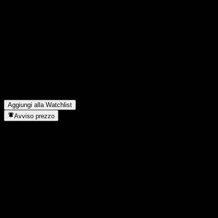
Condividi i tuoi pensieri
FAQ
Qual è il prezzo dell'azione YingDa ZhiXiang Bond Fund C oggi?
Qual è il simbolo azionario di YingDa ZhiXiang Bond Fund C?
▼
Il prezzo dell'azione YingDa ZhiXiang Bond Fund C sta salendo?
In quale settore opera YingDa ZhiXiang Bond Fund C?
▼
Quando YingDa ZhiXiang Bond Fund C ha completato lo split azi
Aggiungi alla Watchlist
Avviso prezzo