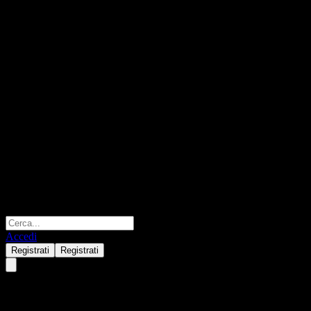
Accedi
Registrati
Registrati
YingDa ZhiXiang Bond Fund C