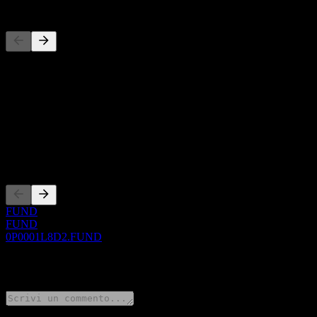
Concorrenti
Questo elenco è un'analisi basata su eventi di mercato recenti. Non è
Informazioni
Show more...
CEO
Quotazioni
FUND
FUND
0P0001L8D2.FUND
0 Comments