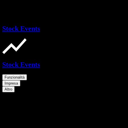
Stock Events
Stock Events
Funzionalità
Impresa
Altro