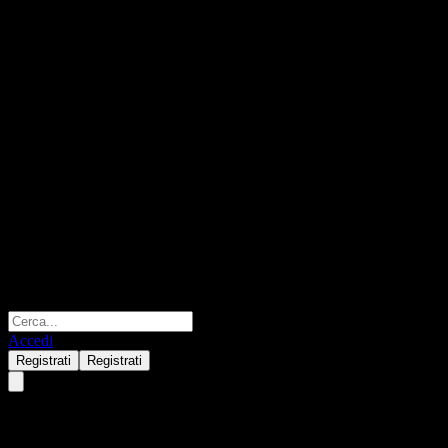
Accedi
Registrati
Registrati
Harfor AnYing 1Y Hold Bond