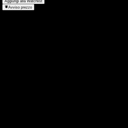
Aggiungi alla Watchlist
Avviso prezzo
Statistiche
Massimo giornaliero
0,9669
Minimo del giorno
0,9669
Massimo 52S
1,036
Min 52S
0,9565
Volume
-
Vol. medio
-
Cap. di mercato
0
Rapporto P/E
-
Rendimento da dividendo
-
Dividendo