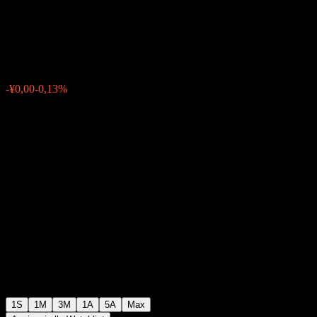
C
¥0,9669
0
-¥0,00
-0,13%
Settimana scorsa
1S
1M
3M
1A
5A
Max