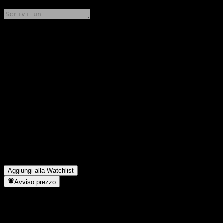
Condividi i tuoi pensieri
FAQ
Qual è il prezzo dell'azione Harfor AnYing 1Y Hold Bond C
oggi?
▼
Qual è il simbolo azionario di Harfor AnYing 1Y Hold Bond C?
▼
Il prezzo dell'azione Harfor AnYing 1Y Hold Bond C sta
salendo?
▼
In quale settore opera Harfor AnYing 1Y Hold Bond C?
▼
Quando Harfor AnYing 1Y Hold Bond C ha completato lo split
azionario?
▼
Aggiungi alla Watchlist
Avviso prezzo