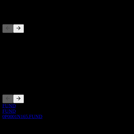
-
Concorrenti
Questo elenco è un'analisi basata su eventi di mercato recenti. Non è
una raccomandazione di investimento.
Informazioni
Show more...
CEO
Quotazioni
FUND
FUND
0P0001N165.FUND
0 Comments