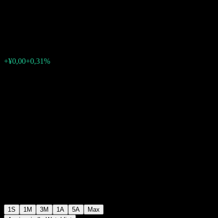
Alloc (LOF) A
¥0,8214
0
+¥0,00
+0,31%
Settimana scorsa
1S
1M
3M
1A
5A
Max