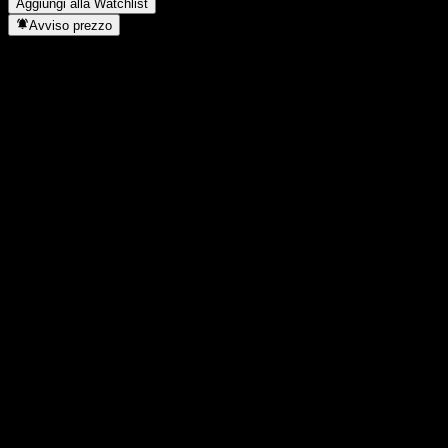
Aggiungi alla Watchlist
Avviso prezzo
Statistiche
Massimo giornaliero
0,8214
Minimo del giorno
0,8214
Massimo 52S
0,827
Min 52S
0,717
Volume
-
Vol. medio
-
Cap. di mercato
0
Rapporto P/E
-
Rendimento da dividendo
-
Dividendo