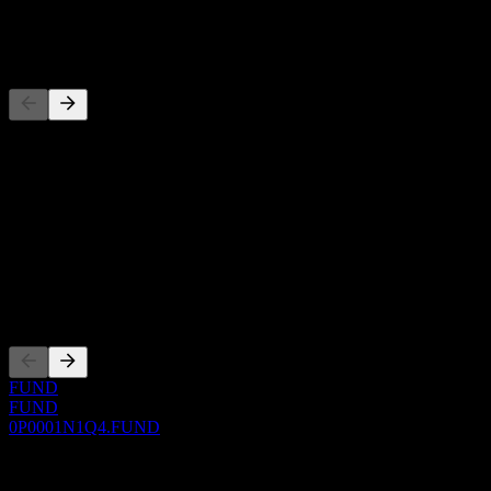
-
Concorrenti
Questo elenco è un'analisi basata su eventi di mercato recenti. Non è
una raccomandazione di investimento.
Informazioni
Show more...
CEO
Quotazioni
FUND
FUND
0P0001N1Q4.FUND
0 Comments