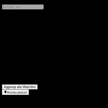
Condividi i tuoi pensieri
FAQ
Qual è il prezzo dell'azione ChinaAMC Xingrong Flxbl Alloc
(LOF) A oggi?
▼
Qual è il simbolo azionario di ChinaAMC Xingrong Flxbl Alloc
(LOF) A?
▼
Il prezzo dell'azione ChinaAMC Xingrong Flxbl Alloc (LOF) A
sta salendo?
▼
In quale settore opera ChinaAMC Xingrong Flxbl Alloc (LOF)
A?
▼
Quando ChinaAMC Xingrong Flxbl Alloc (LOF) A ha
completato lo split azionario?
▼
Aggiungi alla Watchlist
Avviso prezzo