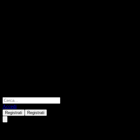
Accedi
Registrati
Registrati
ChinaAMC Xingrong Flxbl