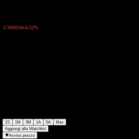
CNH12,52
0
-CNH0,04
-0,32%
Settimana scorsa
1S
1M
3M
1A
5A
Max
Aggiungi alla Watchlist
Avviso prezzo