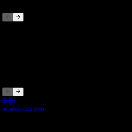
Concorrenti
Questo elenco è un'analisi basata su eventi di mercato recenti. Non è
Informazioni
Show more...
CEO
ISIN
0P0001OEOZ
Quotazioni
FUND
FUND
0P0001OEOZ.FUND
0 Comments