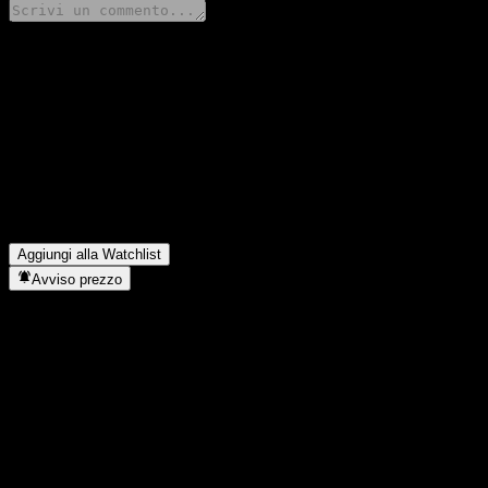
Condividi i tuoi pensieri
FAQ
Qual è il prezzo dell'azione Nomura Global Infrastructure Megat
Qual è il simbolo azionario di Nomura Global Infrastructure Me
In quale settore opera Nomura Global Infrastructure Megatrend 
Quando Nomura Global Infrastructure Megatrend Fund CNY ha comp
Aggiungi alla Watchlist
Avviso prezzo