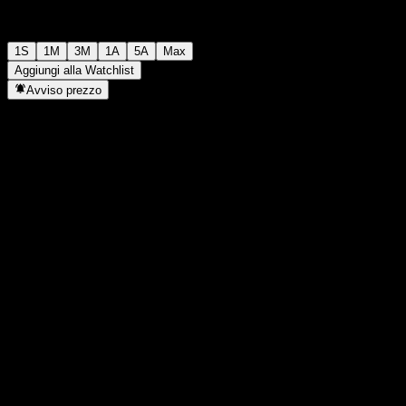
1S
1M
3M
1A
5A
Max
Aggiungi alla Watchlist
Avviso prezzo
Statistiche
Massimo giornaliero
68,35
Minimo del giorno
68,35
Massimo 52S
75,78
Min 52S
41,73
Volume
-
Vol. medio
-
Cap. di mercato
0
Rapporto P/E