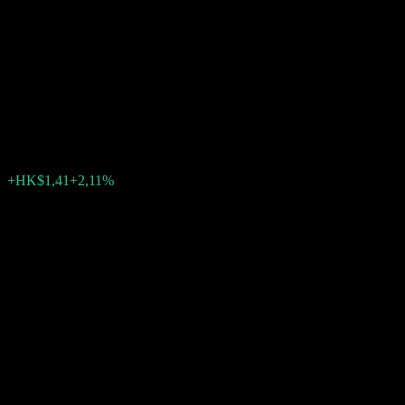
Choice Fund - Allianz Choice
Asian Fund Administration
(HKD)
HK$68,35
0
+HK$1,41
+2,11%
Settimana scorsa