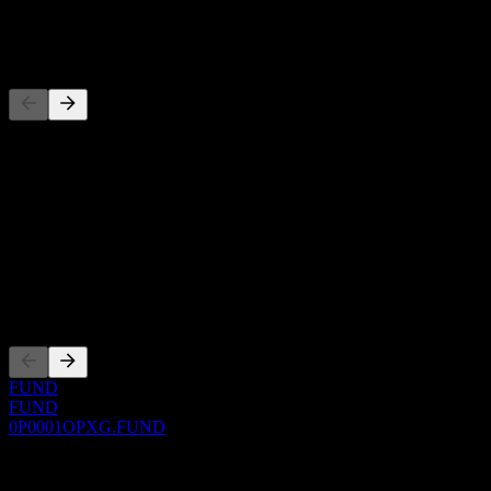
-
Concorrenti
Questo elenco è un'analisi basata su eventi di mercato recenti. Non è
una raccomandazione di investimento.
Informazioni
Show more...
CEO
Quotazioni
FUND
FUND
0P0001OPXG.FUND
0 Comments