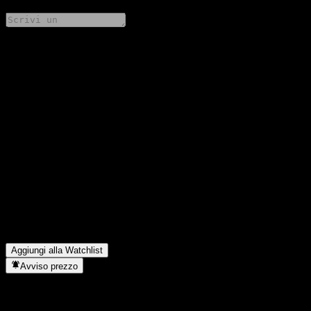
Condividi i tuoi pensieri
FAQ
Qual è il prezzo dell'azione JPMorgan Borui Balanced 1-year
Period Hybrid (FOF) C oggi?
▼
Qual è il simbolo azionario di JPMorgan Borui Balanced 1-year
Period Hybrid (FOF) C?
▼
Il prezzo dell'azione JPMorgan Borui Balanced 1-year Period
Hybrid (FOF) C sta salendo?
▼
In quale settore opera JPMorgan Borui Balanced 1-year Period
Hybrid (FOF) C?
▼
Quando JPMorgan Borui Balanced 1-year Period Hybrid (FOF)
C ha completato lo split azionario?
▼
Aggiungi alla Watchlist
Avviso prezzo