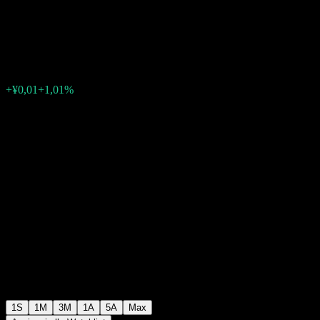
year Period Hybrid (FOF) C
¥1,1229
0
+¥0,01
+1,01%
Settimana scorsa
1S
1M
3M
1A
5A
Max