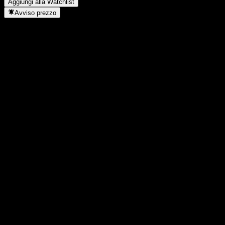
Aggiungi alla Watchlist
Avviso prezzo
Statistiche
Massimo giornaliero
1,1229
Minimo del giorno
1,1229
Massimo 52S
1,1806
Min 52S
1,013
Volume
-
Vol. medio
-
Cap. di mercato
0
Rapporto P/E
-
Rendimento da dividendo
-
Dividendo