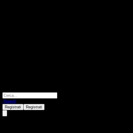
Accedi
Registrati
Registrati
JPMorgan Borui Balanced 1-