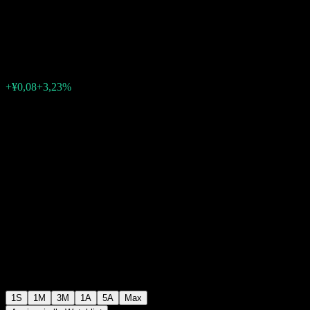
Allocation Fund
¥2,59
0
+¥0,08
+3,23%
Settimana scorsa
1S
1M
3M
1A
5A
Max