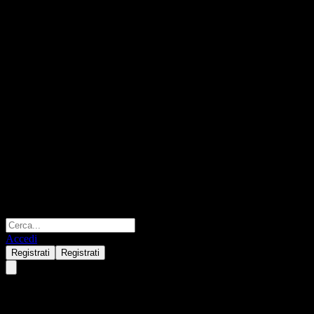
Accedi
Registrati
Registrati
HuaAn AnHua Balanced Asset