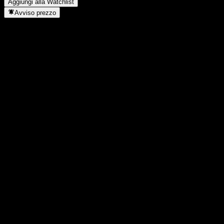
Aggiungi alla Watchlist
Avviso prezzo
Statistiche
Massimo giornaliero
2,59
Minimo del giorno
2,59
Massimo 52S
3,29
Min 52S
1,754
Volume
-
Vol. medio
-
Cap. di mercato
0
Rapporto P/E
-
Rendimento da dividendo
-
Dividendo