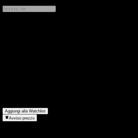
Condividi i tuoi pensieri
FAQ
Qual è il prezzo dell'azione HuaAn AnHua Balanced Asset
Allocation Fund oggi?
▼
Qual è il simbolo azionario di HuaAn AnHua Balanced Asset
Allocation Fund?
▼
Il prezzo dell'azione HuaAn AnHua Balanced Asset Allocation
Fund sta salendo?
▼
In quale settore opera HuaAn AnHua Balanced Asset Allocation
Fund?
▼
Quando HuaAn AnHua Balanced Asset Allocation Fund ha
completato lo split azionario?
▼
Aggiungi alla Watchlist
Avviso prezzo