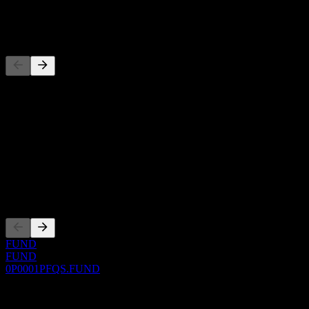
-
Concorrenti
Questo elenco è un'analisi basata su eventi di mercato recenti. Non è
una raccomandazione di investimento.
Informazioni
Show more...
CEO
Quotazioni
FUND
FUND
0P0001PFQS.FUND
0 Comments