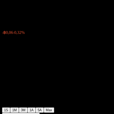
channel)
฿17,32
0
-฿0,06
-0,32%
Settimana scorsa
1S
1M
3M
1A
5A
Max