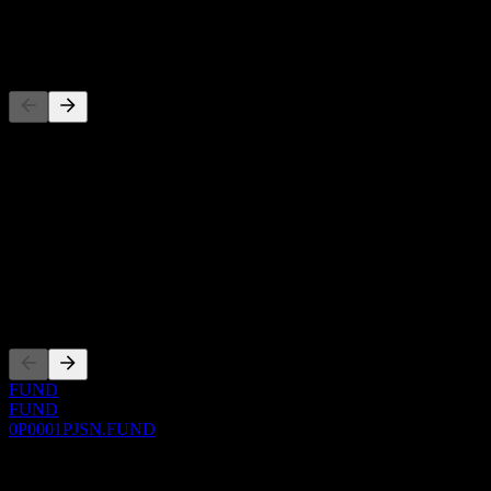
-
Concorrenti
Questo elenco è un'analisi basata su eventi di mercato recenti. Non è
una raccomandazione di investimento.
Informazioni
Show more...
CEO
Quotazioni
FUND
FUND
0P0001PJSN.FUND
0 Comments