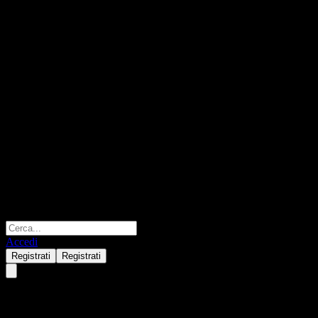
Accedi
Registrati
Registrati
SCB Global Quality Equity (E-