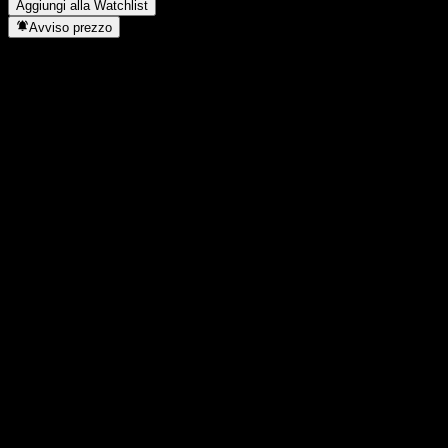
Aggiungi alla Watchlist
Avviso prezzo
Statistiche
Massimo giornaliero
17,32
Minimo del giorno
17,32
Massimo 52S
17,38
Min 52S
14,51
Volume
-
Vol. medio
-
Cap. di mercato
0
Rapporto P/E
-
Rendimento da dividendo
-
Dividendo