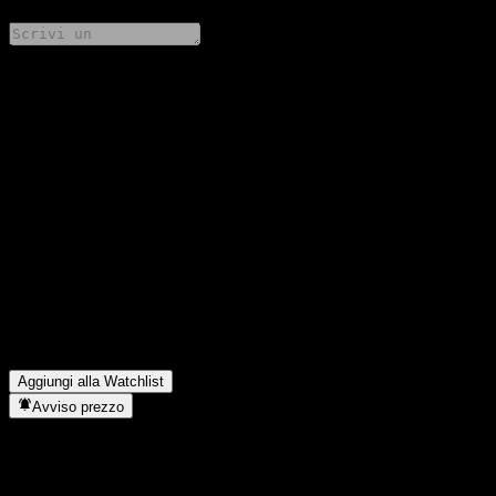
Condividi i tuoi pensieri
FAQ
Qual è il prezzo dell'azione SCB Global Quality Equity (E-
channel) oggi?
▼
Qual è il simbolo azionario di SCB Global Quality Equity (E-
channel)?
▼
Il prezzo dell'azione SCB Global Quality Equity (E-channel) sta
salendo?
▼
In quale settore opera SCB Global Quality Equity (E-channel)?
▼
Quando SCB Global Quality Equity (E-channel) ha completato
lo split azionario?
▼
Aggiungi alla Watchlist
Avviso prezzo