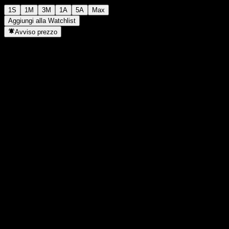
1S
1M
3M
1A
5A
Max
Aggiungi alla Watchlist
Avviso prezzo
Statistiche
Massimo giornaliero
1194
Minimo del giorno
1194
Massimo 52S
1194
Min 52S
1012
Volume
-
Vol. medio
-
Cap. di mercato
0
Rapporto P/E
-
Rendimento da dividendo