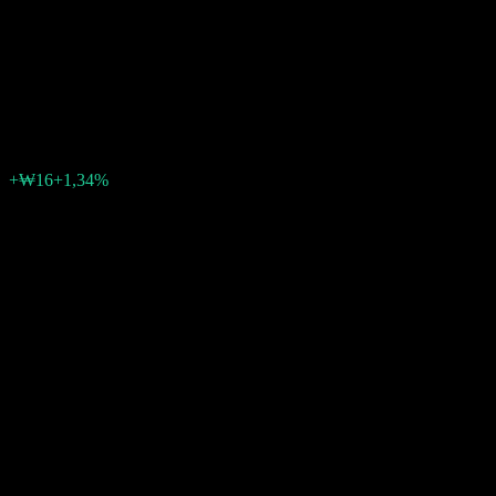
Aristocrats Feeder Equity C-re
Hedged
₩1194
0
+₩16
+1,34%
Settimana scorsa