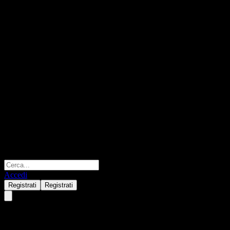
Accedi
Registrati
Registrati
KB US ESG Dividend