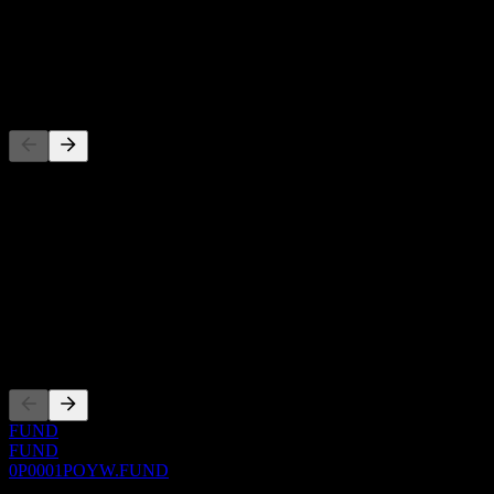
-
Dividendo
-
Concorrenti
Questo elenco è un'analisi basata su eventi di mercato recenti. Non è
una raccomandazione di investimento.
Informazioni
Show more...
CEO
Quotazioni
FUND
FUND
0P0001POYW.FUND