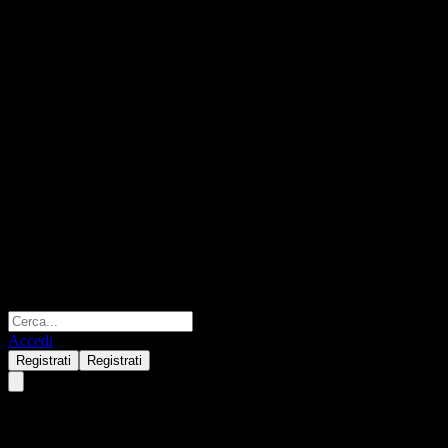
Accedi
Registrati
Registrati
Amundi TW - Emerging