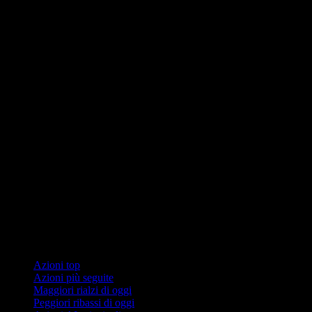
Collezioni
Azioni top
Azioni più seguite
Maggiori rialzi di oggi
Peggiori ribassi di oggi