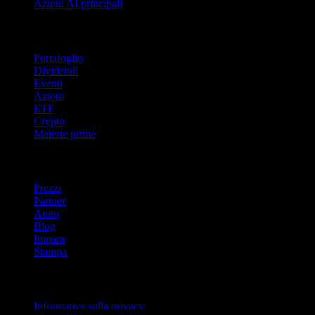
Azioni AI principali
Funzionalità
Portafoglio
Dividendi
Eventi
Azioni
ETF
Crypto
Materie prime
company
Prezzi
Partner
Aiuto
Blog
Impara
Stampa
Legale
Informativa sulla privacy