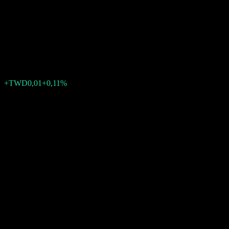
Markets Green Bond Fund -
AD TWD
TWD9,28
0
+TWD0,01
+0,11%
Settimana scorsa