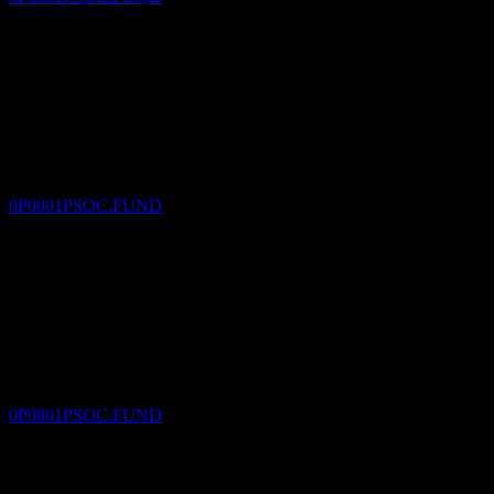
Pagamento del dividendo
17
DEC
Amundi TW - Emerging Markets Green Bond
Fund - AD TWD
Stimato
0P0001PSOC.FUND
Ex-dividendo
18
JAN
27
Amundi TW - Emerging Markets Green Bond
Fund - AD TWD
Stimato
0P0001PSOC.FUND