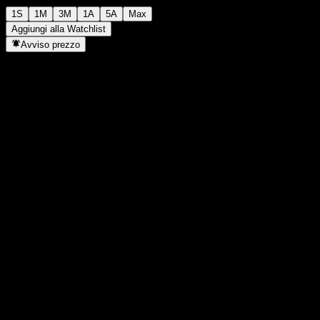
1S
1M
3M
1A
5A
Max
Aggiungi alla Watchlist
Avviso prezzo
Statistiche
Massimo giornaliero
-
Minimo del giorno
-
Massimo 52S
10,11
Min 52S
9,22
Volume
-
Vol. medio
-
Cap. di mercato
0
Rapporto P/E
-
Rendimento da dividendo