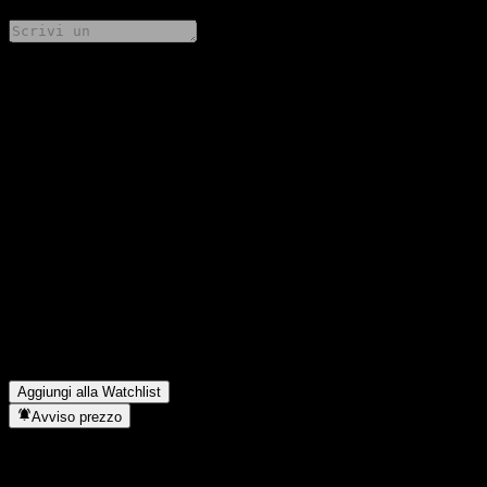
Condividi i tuoi pensieri
FAQ
Qual è il prezzo dell'azione Wanjia Yide One Year Period Hybrid
Fund-A oggi?
▼
Qual è il simbolo azionario di Wanjia Yide One Year Period
Hybrid Fund-A?
▼
Il prezzo dell'azione Wanjia Yide One Year Period Hybrid Fund-
A sta salendo?
▼
In quale settore opera Wanjia Yide One Year Period Hybrid Fund-
A?
▼
Quando Wanjia Yide One Year Period Hybrid Fund-A ha
completato lo split azionario?
▼
Aggiungi alla Watchlist
Avviso prezzo