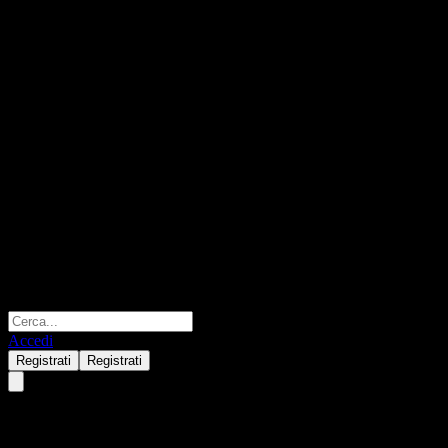
Accedi
Registrati
Registrati
Wanjia Yide One Year Period