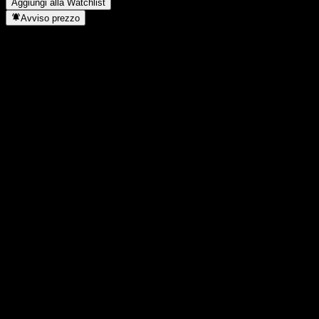
Aggiungi alla Watchlist
Avviso prezzo
Statistiche
Massimo giornaliero
0,8804
Minimo del giorno
0,8804
Massimo 52S
1,011
Min 52S
0,8079
Volume
-
Vol. medio
-
Cap. di mercato
0
Rapporto P/E
-
Rendimento da dividendo
-
Dividendo