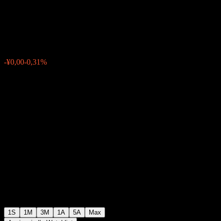
Hybrid Fund-A
¥0,8804
0
-¥0,00
-0,31%
Settimana scorsa
1S
1M
3M
1A
5A
Max