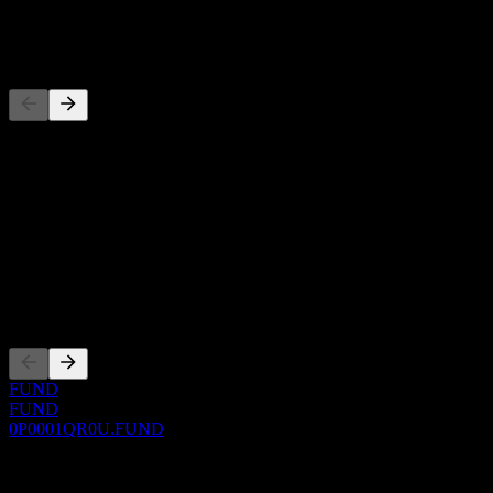
-
Concorrenti
Questo elenco è un'analisi basata su eventi di mercato recenti. Non è
una raccomandazione di investimento.
Informazioni
Show more...
CEO
Quotazioni
FUND
FUND
0P0001QR0U.FUND
0 Comments