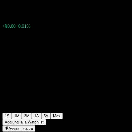
¥1,1000
0
+¥0,00
+0,01%
Settimana scorsa
1S
1M
3M
1A
5A
Max
Aggiungi alla Watchlist
Avviso prezzo