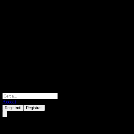
Accedi
Registrati
Registrati
Truvalue Yijiu 9M Bond C