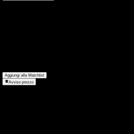
Condividi i tuoi pensieri
FAQ
Qual è il prezzo dell'azione Truvalue Yijiu 9M Bond C oggi?
▼
Qual è il simbolo azionario di Truvalue Yijiu 9M Bond C?
▼
Il prezzo dell'azione Truvalue Yijiu 9M Bond C sta salendo?
▼
In quale settore opera Truvalue Yijiu 9M Bond C?
▼
Quando Truvalue Yijiu 9M Bond C ha completato lo split
azionario?
▼
Aggiungi alla Watchlist
Avviso prezzo