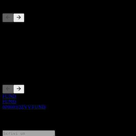
Concorrenti
Questo elenco è un'analisi basata su eventi di mercato recenti. Non è
una raccomandazione di investimento.
Informazioni
Show more...
CEO
Quotazioni
FUND
FUND
0P0001QZVV.FUND
0 Comments