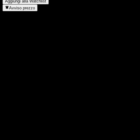
Aggiungi alla Watchlist
Avviso prezzo
Statistiche
Massimo giornaliero
116,05
Minimo del giorno
116,05
Massimo 52S
116,05
Min 52S
110,14
Volume
-
Vol. medio
-
Cap. di mercato
0
Rapporto P/E
-
Rendimento da dividendo
-
Dividendo