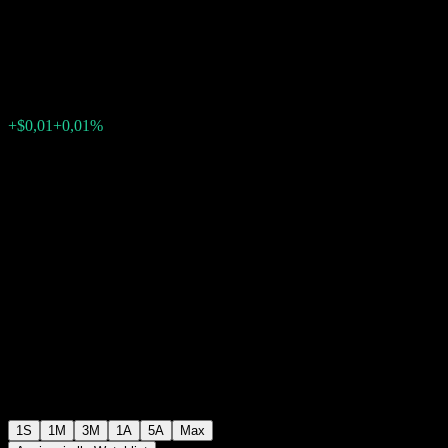
Money Market Fund USD Acc
$116,05
0
+$0,01
+0,01%
Settimana scorsa
1S
1M
3M
1A
5A
Max