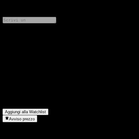
0 Comments
Condividi i tuoi pensieri
FAQ
Qual è il prezzo dell'azione Taikang Kaitai US Dollar Money
Market Fund USD Acc oggi?
▼
Qual è il simbolo azionario di Taikang Kaitai US Dollar Money
Market Fund USD Acc?
▼
In quale settore opera Taikang Kaitai US Dollar Money Market
Fund USD Acc?
▼
Quando Taikang Kaitai US Dollar Money Market Fund USD
Acc ha completato lo split azionario?
▼
Aggiungi alla Watchlist
Avviso prezzo