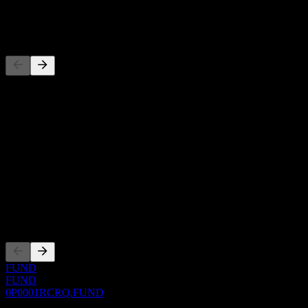
-
Concorrenti
Questo elenco è un'analisi basata su eventi di mercato recenti. Non è
una raccomandazione di investimento.
Informazioni
Show more...
CEO
ISIN
0P0001RCRQ
Quotazioni
FUND
FUND
0P0001RCRQ.FUND