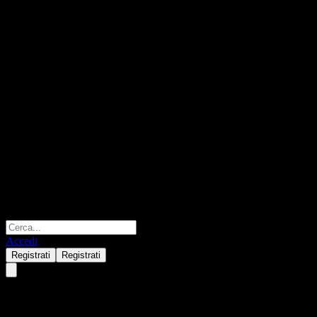
Accedi
Registrati
Registrati
Taikang Kaitai US Dollar