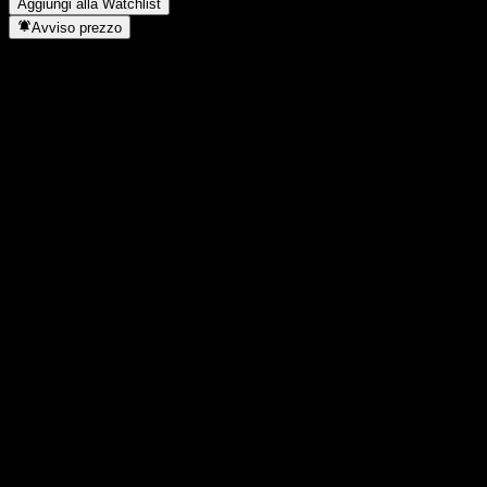
Aggiungi alla Watchlist
Avviso prezzo
Statistiche
Massimo giornaliero
-
Minimo del giorno
-
Massimo 52S
-
Min 52S
-
Volume
-
Vol. medio
-
Cap. di mercato
0
Rapporto P/E
-
Rendimento da dividendo
-
Dividendo