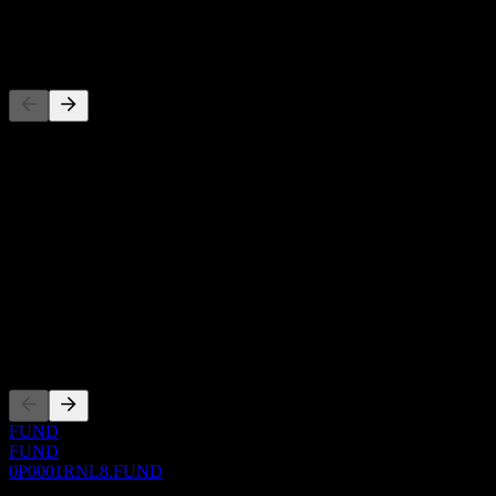
-
Concorrenti
Questo elenco è un'analisi basata su eventi di mercato recenti. Non è
una raccomandazione di investimento.
Informazioni
Show more...
CEO
ISIN
0P0001RNL8
Quotazioni
FUND
FUND
0P0001RNL8.FUND