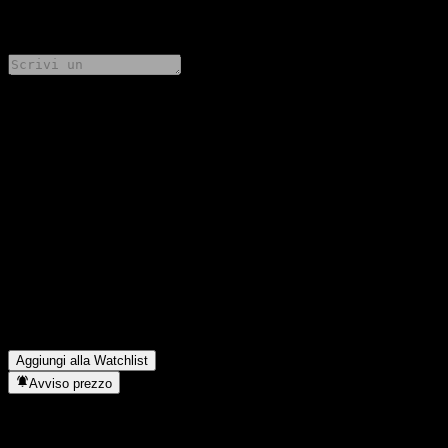
0 Comments
Condividi i tuoi pensieri
FAQ
Qual è il prezzo dell'azione Shinhan BEST Corporate Market
Price MMF GS3 C oggi?
▼
Qual è il simbolo azionario di Shinhan BEST Corporate Market
Price MMF GS3 C?
▼
In quale settore opera Shinhan BEST Corporate Market Price
MMF GS3 C?
▼
Quando Shinhan BEST Corporate Market Price MMF GS3 C ha
completato lo split azionario?
▼
Aggiungi alla Watchlist
Avviso prezzo