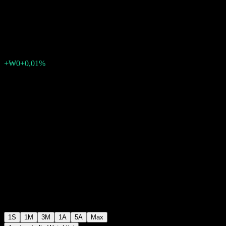
Market Price MMF GS3 C
₩1011
0
+₩0
+0,01%
Settimana scorsa
1S
1M
3M
1A
5A
Max