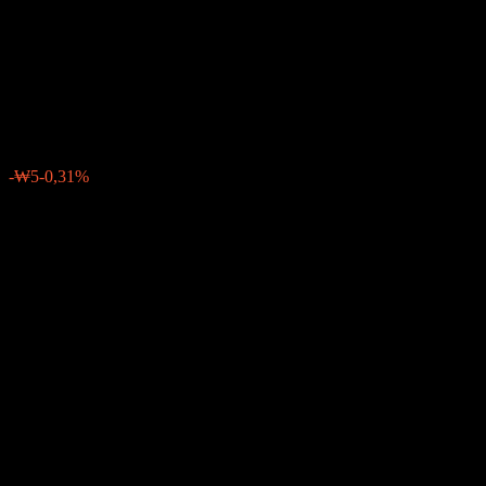
Allocation Growth Balanced-
Fund of Funds O
₩1516
0
-₩5
-0,31%
Settimana scorsa