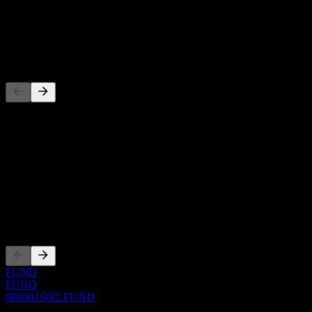
-
Dividendo
-
Concorrenti
Questo elenco è un'analisi basata su eventi di mercato recenti. Non è
una raccomandazione di investimento.
Informazioni
Show more...
CEO
Quotazioni
FUND
FUND
0P0001S0I2.FUND