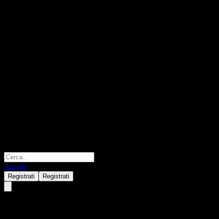
Accedi
Registrati
Registrati
MiraeAsset Dream Star Asset