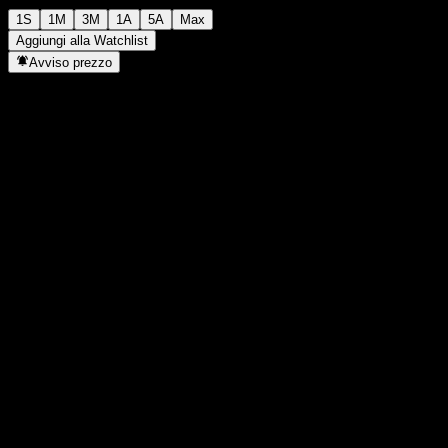
1S
1M
3M
1A
5A
Max
Aggiungi alla Watchlist
Avviso prezzo
Statistiche
Massimo giornaliero
1516
Minimo del giorno
1516
Massimo 52S
1681
Min 52S
1282
Volume
-
Vol. medio
-
Cap. di mercato
0
Rapporto P/E
-
Rendimento da dividendo