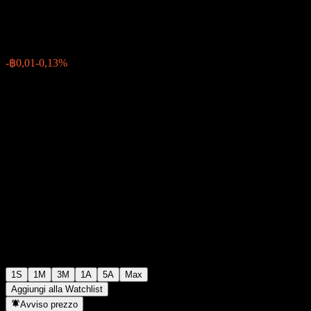
฿8,84
0
-฿0,01
-0,13%
Settimana scorsa
1S
1M
3M
1A
5A
Max
Aggiungi alla Watchlist
Avviso prezzo