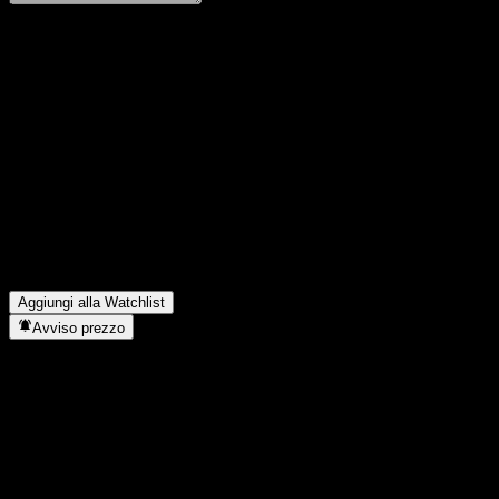
Condividi i tuoi pensieri
FAQ
Qual è il prezzo dell'azione MFC Hi-Dividend Fund-SSF oggi?
▼
Qual è il simbolo azionario di MFC Hi-Dividend Fund-SSF?
▼
Il prezzo dell'azione MFC Hi-Dividend Fund-SSF sta salendo?
▼
In quale settore opera MFC Hi-Dividend Fund-SSF?
▼
Quando MFC Hi-Dividend Fund-SSF ha completato lo split
azionario?
▼
Aggiungi alla Watchlist
Avviso prezzo