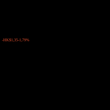
Choice Fund - Allianz Choice
Asian Fund Ordinary (HKD)
HK$74,22
0
-HK$1,35
-1,79%
Settimana scorsa