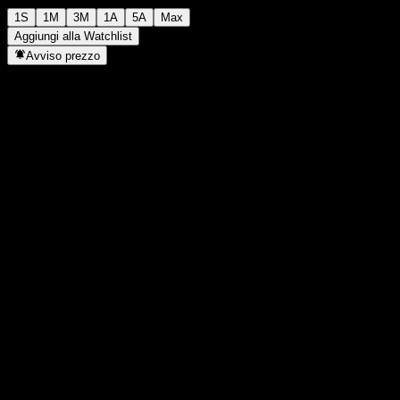
1S
1M
3M
1A
5A
Max
Aggiungi alla Watchlist
Avviso prezzo
Statistiche
Massimo giornaliero
74,22
Minimo del giorno
74,22
Massimo 52S
83,73
Min 52S
45,83
Volume
-
Vol. medio
-
Cap. di mercato
0
Rapporto P/E
-
Rendimento da dividendo