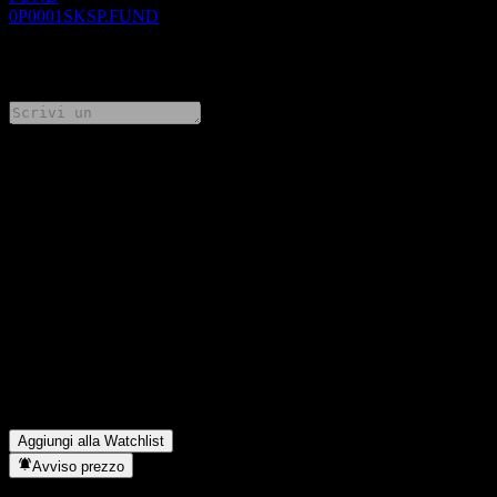
0P0001SKSP.FUND
0 Comments
Condividi i tuoi pensieri
FAQ
Qual è il prezzo dell'azione Allianz Global Investors Choice Fund
- Allianz Choice Asian Fund Ordinary (HKD) oggi?
▼
Qual è il simbolo azionario di Allianz Global Investors Choice
Fund - Allianz Choice Asian Fund Ordinary (HKD)?
▼
In quale settore opera Allianz Global Investors Choice Fund -
Allianz Choice Asian Fund Ordinary (HKD)?
▼
Quando Allianz Global Investors Choice Fund - Allianz Choice
Asian Fund Ordinary (HKD) ha completato lo split azionario?
▼
Aggiungi alla Watchlist
Avviso prezzo