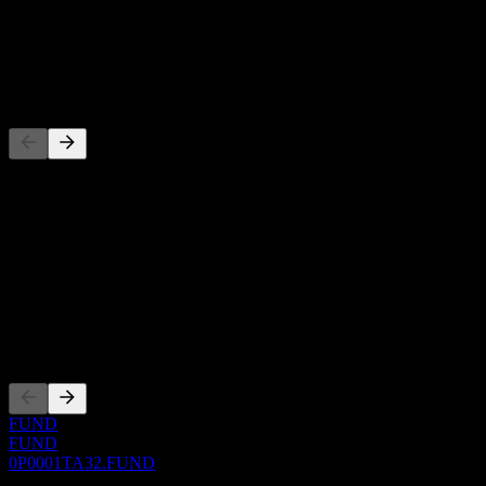
-
Dividendo
-
Concorrenti
Questo elenco è un'analisi basata su eventi di mercato recenti. Non è
una raccomandazione di investimento.
Informazioni
Show more...
CEO
Quotazioni
FUND
FUND
0P0001TA32.FUND