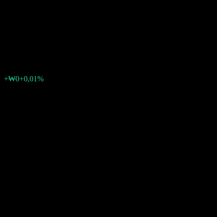
Accumulation High Dividend
Target Conversion Bond 1 AE
₩1070
0
+₩0
+0,01%
Settimana scorsa