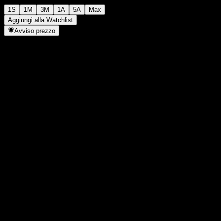
1S
1M
3M
1A
5A
Max
Aggiungi alla Watchlist
Avviso prezzo
Statistiche
Massimo giornaliero
1070
Minimo del giorno
1070
Massimo 52S
1070
Min 52S
1023
Volume
0
Vol. medio
0
Cap. di mercato
0
Rapporto P/E
-
Rendimento da dividendo