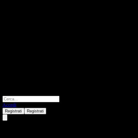
Accedi
Registrati
Registrati
Hamilton Lane Senior Credit