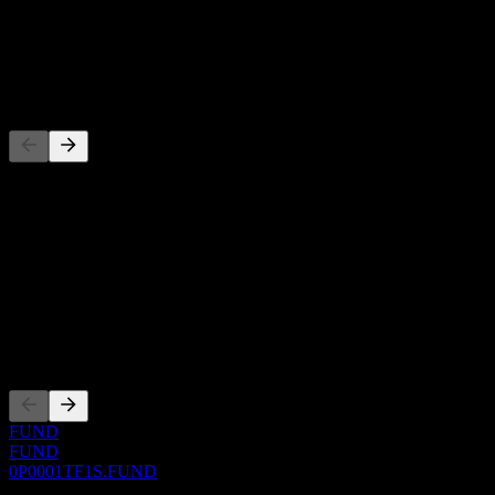
-
Dividendo
-
Concorrenti
Questo elenco è un'analisi basata su eventi di mercato recenti. Non è
una raccomandazione di investimento.
Informazioni
Show more...
CEO
Quotazioni
FUND
FUND
0P0001TF1S.FUND