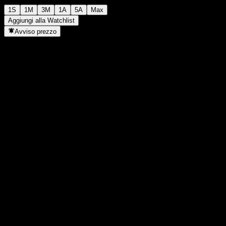
1S
1M
3M
1A
5A
Max
Aggiungi alla Watchlist
Avviso prezzo
Statistiche
Massimo giornaliero
-
Minimo del giorno
-
Massimo 52S
1,1174
Min 52S
1,06
Volume
-
Vol. medio
-
Cap. di mercato
0
Rapporto P/E
-
Rendimento da dividendo