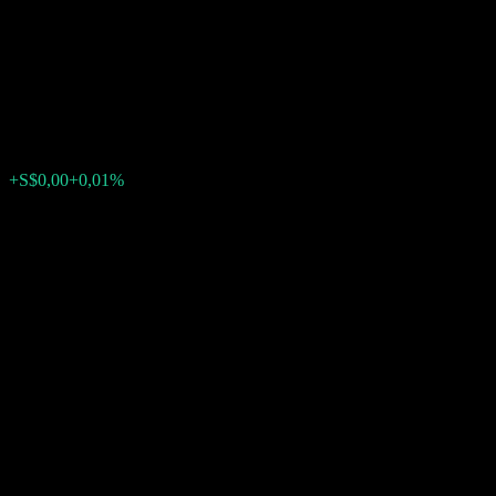
Liquidity Fund LZ (acc) SGD
Shares
S$1,0312
0
+S$0,00
+0,01%
Settimana scorsa