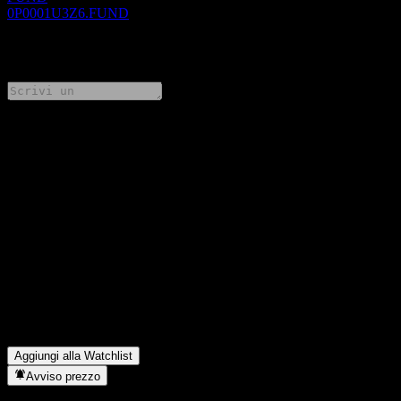
0P0001U3Z6.FUND
0 Comments
Condividi i tuoi pensieri
FAQ
Qual è il prezzo dell'azione HSBC Singapore Dollar Liquidity
Fund LZ (acc) SGD Shares oggi?
▼
Qual è il simbolo azionario di HSBC Singapore Dollar Liquidity
Fund LZ (acc) SGD Shares?
▼
In quale settore opera HSBC Singapore Dollar Liquidity Fund
LZ (acc) SGD Shares?
▼
Quando HSBC Singapore Dollar Liquidity Fund LZ (acc) SGD
Shares ha completato lo split azionario?
▼
Aggiungi alla Watchlist
Avviso prezzo