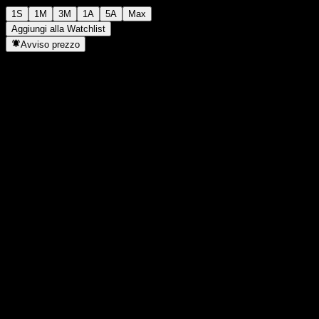
1S
1M
3M
1A
5A
Max
Aggiungi alla Watchlist
Avviso prezzo
Statistiche
Massimo giornaliero
1,0312
Minimo del giorno
1,0312
Massimo 52S
1,0312
Min 52S
1,0101
Volume
-
Vol. medio
-
Cap. di mercato
0
Rapporto P/E
-
Rendimento da dividendo