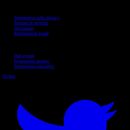
Legale
Informativa sulla privacy
Termini di servizio
Disclaimer
Informazioni legali
Per aziende
Dati eventi
Programma partner
Programma educativo
Twitter