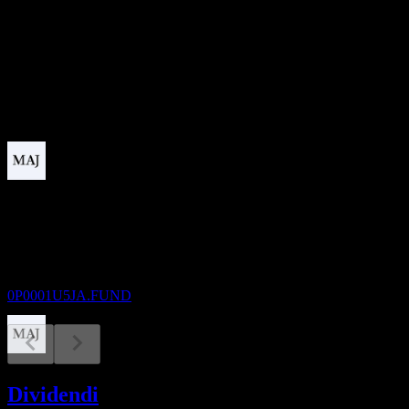
-
Rendimento da dividendo
8,08%
Dividendo
79,65
In arrivo
Ex-dividendo
24
AUG
KIM MAN Dynamic Income Monthly
Dividend Feeder Bond-Fund of Funds A
Hedged
Stimato
0P0001U5JA.FUND
Pagamento del dividendo
24
Dividendi
AUG