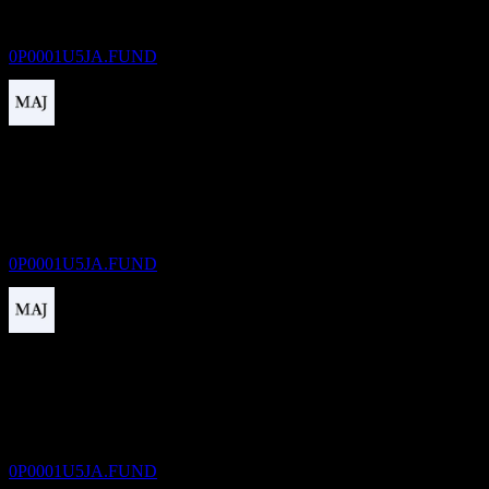
Dividend Feeder Bond-Fund of Funds A
Hedged
Stimato
0P0001U5JA.FUND
Pagamento del dividendo
22
DEC
KIM MAN Dynamic Income Monthly
Dividend Feeder Bond-Fund of Funds A
Hedged
Stimato
0P0001U5JA.FUND
Ex-dividendo
22
JAN
27
KIM MAN Dynamic Income Monthly
Dividend Feeder Bond-Fund of Funds A
Hedged
Stimato
0P0001U5JA.FUND