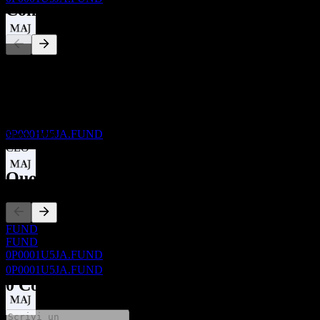
Concorrenti
Ex-dividendo
Questo elenco è un'analisi basata su eventi di mercato recenti. Non è
22
una raccomandazione di investimento.
OCT
KIM MAN Dynamic Income Monthly
Informazioni
Dividend Feeder Bond-Fund of Funds A
Hedged
Stimato
0P0001U5JA.FUND
Show more...
CEO
Quotazioni
Pagamento del dividendo
22
OCT
KIM MAN Dynamic Income Monthly
FUND
Dividend Feeder Bond-Fund of Funds A
FUND
Hedged
0P0001U5JA.FUND
Stimato
0P0001U5JA.FUND
0 Comments