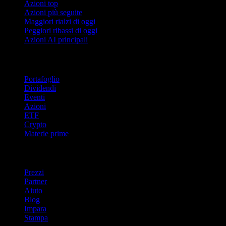
Azioni top
Azioni più seguite
Maggiori rialzi di oggi
Peggiori ribassi di oggi
Azioni AI principali
Funzionalità
Portafoglio
Dividendi
Eventi
Azioni
ETF
Crypto
Materie prime
company
Prezzi
Partner
Aiuto
Blog
Impara
Stampa