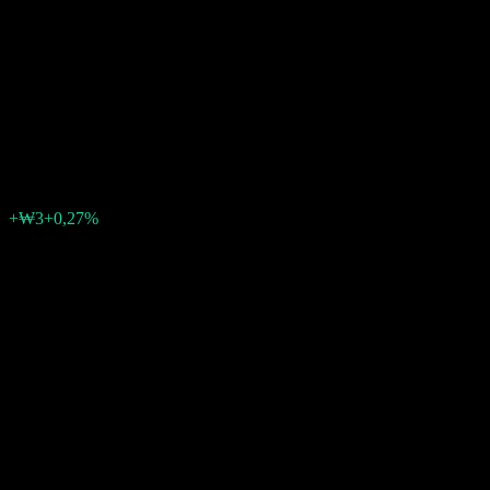
Monthly Dividend Feeder
Bond-Fund of Funds A
Hedged
₩986
0
+₩3
+0,27%
Settimana scorsa