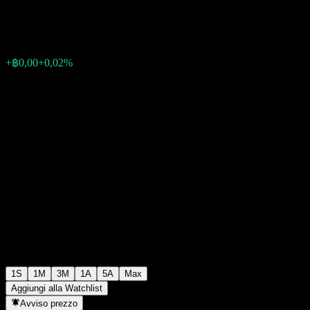
฿10,03
0
+฿0,00
+0,02%
Settimana scorsa
1S
1M
3M
1A
5A
Max
Aggiungi alla Watchlist
Avviso prezzo