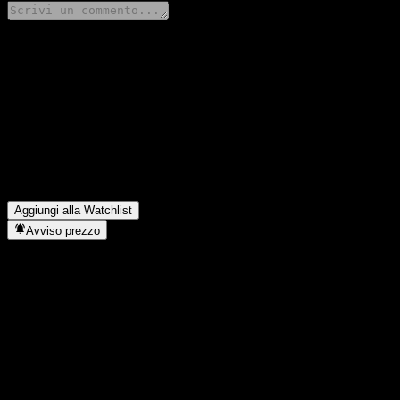
Condividi i tuoi pensieri
FAQ
Qual è il prezzo dell'azione Principal Guaranteed Step-up Fund og
Qual è il simbolo azionario di Principal Guaranteed Step-up Fund?
In quale settore opera Principal Guaranteed Step-up Fund?
▼
Quando Principal Guaranteed Step-up Fund ha completato lo split 
Aggiungi alla Watchlist
Avviso prezzo