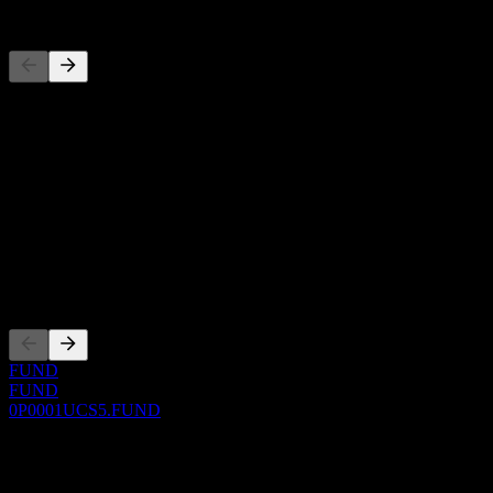
Concorrenti
Questo elenco è un'analisi basata su eventi di mercato recenti. Non è
Informazioni
Show more...
CEO
ISIN
0P0001UCS5
Quotazioni
FUND
FUND
0P0001UCS5.FUND
0 Comments