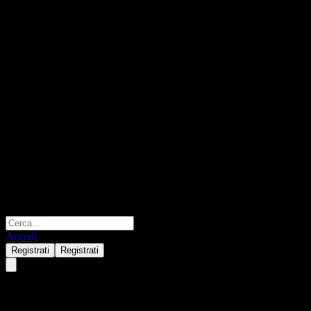
Accedi
Registrati
Registrati
Principal Guaranteed Step-up 