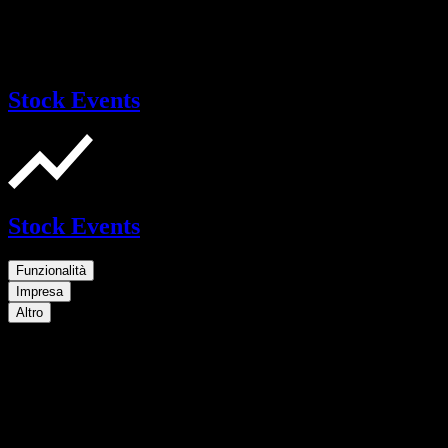
Stock Events
Stock Events
Funzionalità
Impresa
Altro