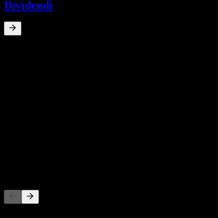
Dividendi
0
%
Rendimento da dividendo
Dec 25
C$0,02
Dec 25
C$0,11
Crescita 10A
N/D
Crescita 5A
N/D
Crescita 3A
N/D
Crescita 1A
N/D
Concorrenti
Questo elenco è un'analisi basata su eventi di mercato recenti. Non è