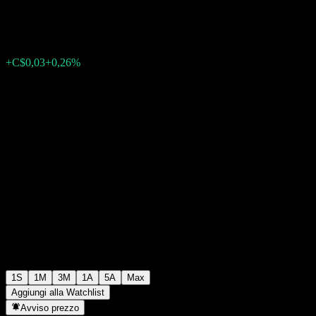
C$13,06
0
+C$0,03
+0,26%
Settimana scorsa
1S
1M
3M
1A
5A
Max
Aggiungi alla Watchlist
Avviso prezzo