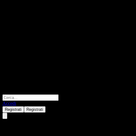
Accedi
Registrati
Registrati
Elite Core Canadian Equity Poo