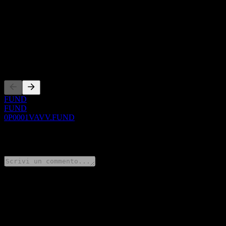
Informazioni
Show more...
CEO
Quotazioni
FUND
FUND
0P0001VAVV.FUND
0 Comments
Condividi i tuoi pensieri
FAQ