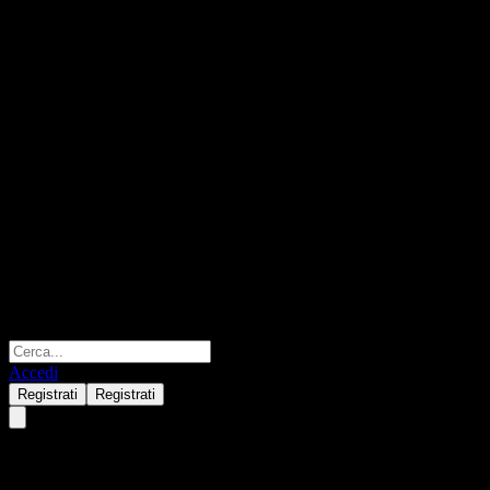
Accedi
Registrati
Registrati
IA Clarington Agile Global Tot