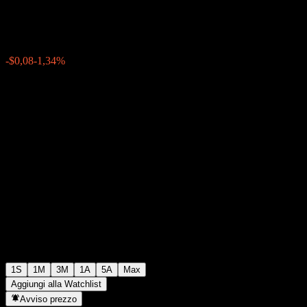
$5,98
0
-$0,08
-1,34%
Settimana scorsa
1S
1M
3M
1A
5A
Max
Aggiungi alla Watchlist
Avviso prezzo