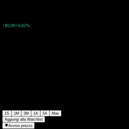
¥0,6551
0
+¥0,00
+0,02%
Settimana scorsa
1S
1M
3M
1A
5A
Max
Aggiungi alla Watchlist
Avviso prezzo