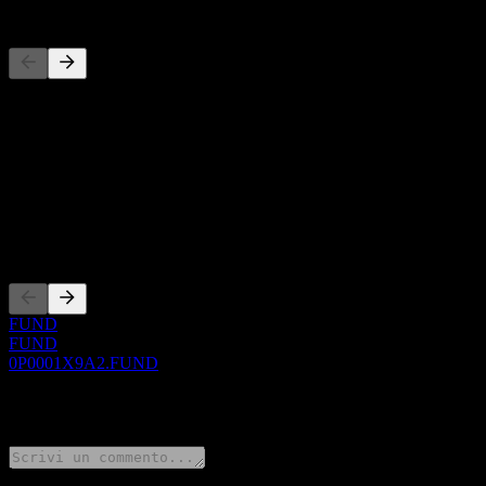
Concorrenti
Questo elenco è un'analisi basata su eventi di mercato recenti. Non è
Informazioni
Show more...
CEO
Quotazioni
FUND
FUND
0P0001X9A2.FUND
0 Comments