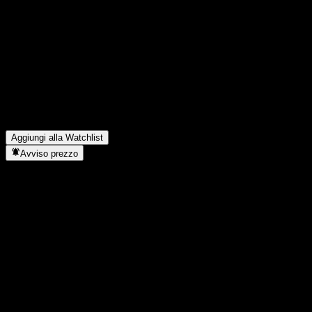
Condividi i tuoi pensieri
FAQ
Qual è il prezzo dell'azione BOC CSI HKC Internet Index Intt C o
Qual è il simbolo azionario di BOC CSI HKC Internet Index Intt 
In quale settore opera BOC CSI HKC Internet Index Intt C?
▼
Quando BOC CSI HKC Internet Index Intt C ha completato lo split
Aggiungi alla Watchlist
Avviso prezzo