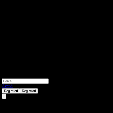
Accedi
Registrati
Registrati
BOC CSI HKC Internet Index I