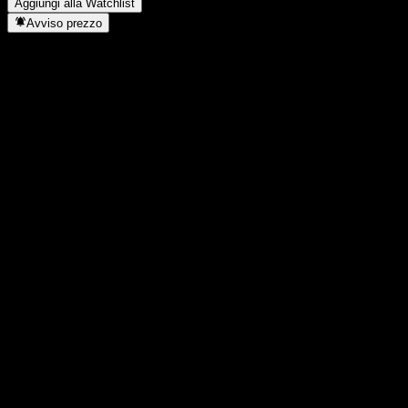
Aggiungi alla Watchlist
Avviso prezzo
Statistiche
Massimo giornaliero
1123
Minimo del giorno
1123
Massimo 52S
1742
Min 52S
931
Volume
-
Vol. medio
-
Cap. di mercato
0
Rapporto P/E
-
Rendimento da dividendo
-
Dividendo