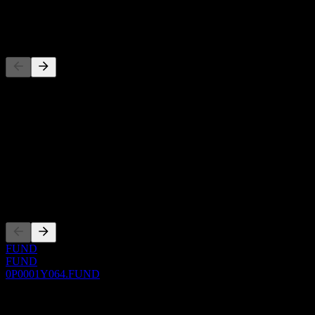
-
Concorrenti
Questo elenco è un'analisi basata su eventi di mercato recenti. Non è
una raccomandazione di investimento.
Informazioni
Show more...
CEO
Quotazioni
FUND
FUND
0P0001Y064.FUND
0 Comments