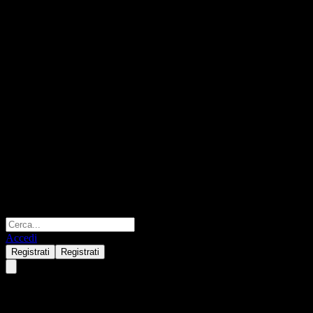
Accedi
Registrati
Registrati
Woori Follow Foreigner Feeder