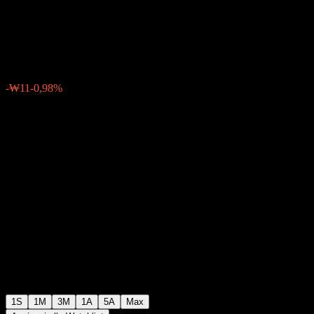
Equity CP1e
₩1123
0
-₩11
-0,98%
Settimana scorsa
1S
1M
3M
1A
5A
Max