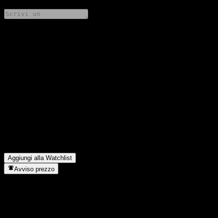
Condividi i tuoi pensieri
FAQ
Qual è il prezzo dell'azione Woori Follow Foreigner Feeder
Equity CP1e oggi?
▼
Qual è il simbolo azionario di Woori Follow Foreigner Feeder
Equity CP1e?
▼
In quale settore opera Woori Follow Foreigner Feeder Equity
CP1e?
▼
Quando Woori Follow Foreigner Feeder Equity CP1e ha
completato lo split azionario?
▼
Aggiungi alla Watchlist
Avviso prezzo