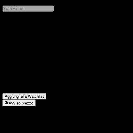
Condividi i tuoi pensieri
FAQ
Qual è il prezzo dell'azione Wanjia RunAn Stable 3M Hold Mix
(FOF) C oggi?
▼
Qual è il simbolo azionario di Wanjia RunAn Stable 3M Hold
Mix (FOF) C?
▼
In quale settore opera Wanjia RunAn Stable 3M Hold Mix (FOF)
C?
▼
Quando Wanjia RunAn Stable 3M Hold Mix (FOF) C ha
completato lo split azionario?
▼
Aggiungi alla Watchlist
Avviso prezzo