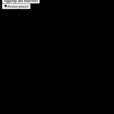
Aggiungi alla Watchlist
Avviso prezzo
Statistiche
Massimo giornaliero
1,0003
Minimo del giorno
1,0003
Massimo 52S
1,0024
Min 52S
0,9968
Volume
-
Vol. medio
-
Cap. di mercato
0
Rapporto P/E
-
Rendimento da dividendo
-
Dividendo