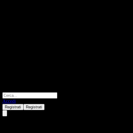
Accedi
Registrati
Registrati
Wanjia RunAn Stable 3M Hold