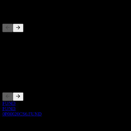
-
Concorrenti
Questo elenco è un'analisi basata su eventi di mercato recenti. Non è
una raccomandazione di investimento.
Informazioni
Show more...
CEO
Quotazioni
FUND
FUND
0P00020CS6.FUND
0 Comments