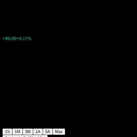
Mix (FOF) C
¥1,0003
0
+¥0,00
+0,11%
Settimana scorsa
1S
1M
3M
1A
5A
Max