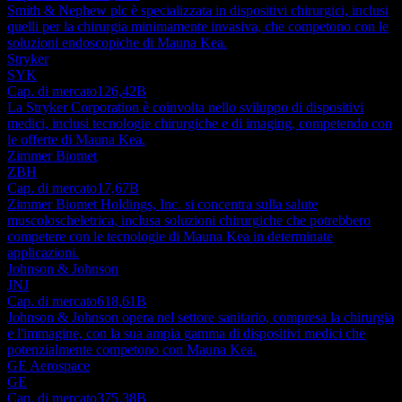
Smith & Nephew plc è specializzata in dispositivi chirurgici, inclusi
quelli per la chirurgia minimamente invasiva, che competono con le
soluzioni endoscopiche di Mauna Kea.
Stryker
SYK
Cap. di mercato
126,42B
La Stryker Corporation è coinvolta nello sviluppo di dispositivi
medici, inclusi tecnologie chirurgiche e di imaging, competendo con
le offerte di Mauna Kea.
Zimmer Biomet
ZBH
Cap. di mercato
17,67B
Zimmer Biomet Holdings, Inc. si concentra sulla salute
muscoloscheletrica, inclusa soluzioni chirurgiche che potrebbero
competere con le tecnologie di Mauna Kea in determinate
applicazioni.
Johnson & Johnson
JNJ
Cap. di mercato
618,61B
Johnson & Johnson opera nel settore sanitario, compresa la chirurgia
e l'immagine, con la sua ampia gamma di dispositivi medici che
potenzialmente competono con Mauna Kea.
GE Aerospace
GE
Cap. di mercato
375,38B