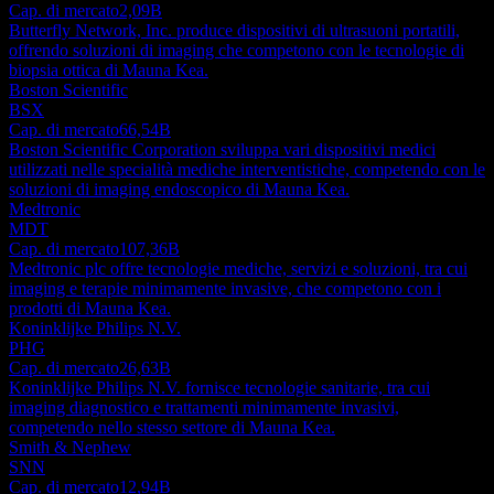
Cap. di mercato
2,09B
Butterfly Network, Inc. produce dispositivi di ultrasuoni portatili,
offrendo soluzioni di imaging che competono con le tecnologie di
biopsia ottica di Mauna Kea.
Boston Scientific
BSX
Cap. di mercato
66,54B
Boston Scientific Corporation sviluppa vari dispositivi medici
utilizzati nelle specialità mediche interventistiche, competendo con le
soluzioni di imaging endoscopico di Mauna Kea.
Medtronic
MDT
Cap. di mercato
107,36B
Medtronic plc offre tecnologie mediche, servizi e soluzioni, tra cui
imaging e terapie minimamente invasive, che competono con i
prodotti di Mauna Kea.
Koninklijke Philips N.V.
PHG
Cap. di mercato
26,63B
Koninklijke Philips N.V. fornisce tecnologie sanitarie, tra cui
imaging diagnostico e trattamenti minimamente invasivi,
competendo nello stesso settore di Mauna Kea.
Smith & Nephew
SNN
Cap. di mercato
12,94B