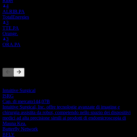
Riber
4
ALRIB.PA
TotalEnergies
3
TTE.PA
Orange.
3
ORA.PA
Concorrenti
Questo elenco è un'analisi basata su eventi di mercato recenti. Non è
una raccomandazione di investimento.
Intuitive Surgical
ISRG
Cap. di mercato
144,07B
Intuitive Surgical, Inc. offre tecnologie avanzate di imaging e
chirurgia assistita da robot, competendo nello spazio dei dispositivi
medici ad alta precisione simili ai prodotti di endomicroscopia di
Mauna Kea.
Butterfly Network
BFLY