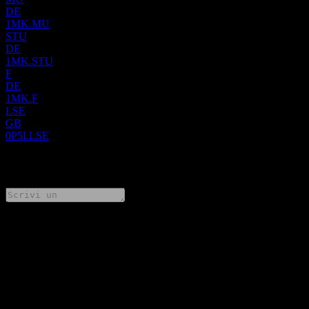
DE
1MK.MU
STU
DE
1MK.STU
F
DE
1MK.F
LSE
GB
0P5I.LSE
0 Comments
Condividi i tuoi pensieri
FAQ
Qual è il prezzo dell'azione Mauna Kea Technologies SA oggi?