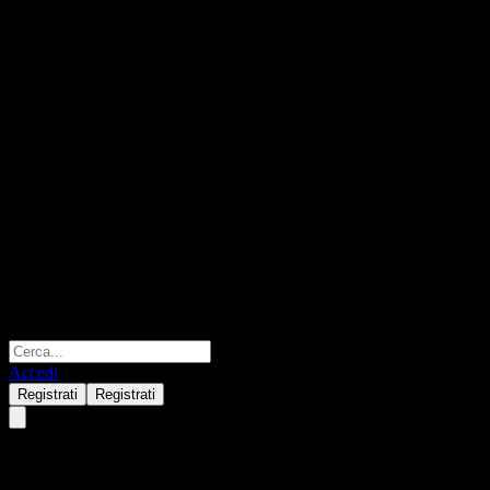
Accedi
Registrati
Registrati
Mauna Kea Technologies SA