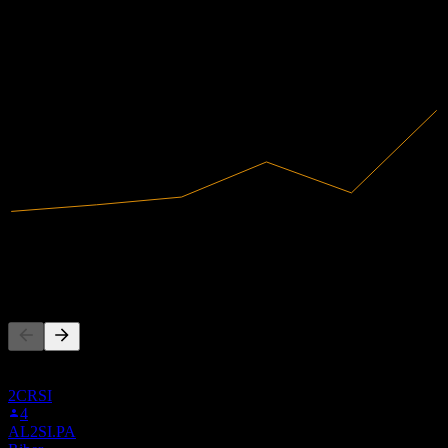
2020
2021
2022
2023
2024
2025
8,22M
Ricavi
10,77M
Utile netto
Altri seguono anche
Questa lista si basa sulle watchlist degli utenti di Stock Events che
seguono 0P5I.LSE. Non è una raccomandazione di investimento.
2CRSI
4
AL2SI.PA