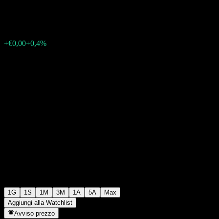
€0,151800
23
+€0,00
+0,4%
Friday 09:24
1G
1S
1M
3M
1A
5A
Max
Aggiungi alla Watchlist
Avviso prezzo