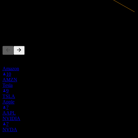
26,9M
Ricavi
-19,48M
Utile netto
Altri seguono anche
Questa lista si basa sulle watchlist degli utenti di Stock Events che
seguono 103.F. Non è una raccomandazione di investimento.
Amazon
10
AMZN
Tesla
9
TSLA
Apple
7
AAPL
NVIDIA
7
NVDA