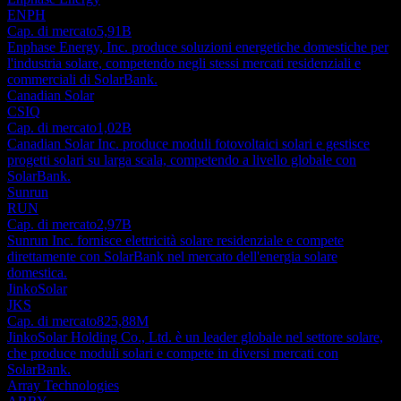
ENPH
Cap. di mercato
5,91B
Enphase Energy, Inc. produce soluzioni energetiche domestiche per
l'industria solare, competendo negli stessi mercati residenziali e
commerciali di SolarBank.
Canadian Solar
CSIQ
Cap. di mercato
1,02B
Canadian Solar Inc. produce moduli fotovoltaici solari e gestisce
progetti solari su larga scala, competendo a livello globale con
SolarBank.
Sunrun
RUN
Cap. di mercato
2,97B
Sunrun Inc. fornisce elettricità solare residenziale e compete
direttamente con SolarBank nel mercato dell'energia solare
domestica.
JinkoSolar
JKS
Cap. di mercato
825,88M
JinkoSolar Holding Co., Ltd. è un leader globale nel settore solare,
che produce moduli solari e compete in diversi mercati con
SolarBank.
Array Technologies