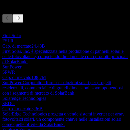
Concorrenti
Questo elenco è un'analisi basata su eventi di mercato recenti. Non è
una raccomandazione di investimento.
First Solar
FSLR
Cap. di mercato
24,48B
First Solar, Inc. è specializzata nella produzione di pannelli solari e
celle fotovoltaiche, competendo direttamente con i prodotti principali
di SolarBank.
SunPower
SPWR
Cap. di mercato
108,7M
SunPower Corporation fornisce soluzioni solari per progetti
residenziali, commerciali e di grandi dimensioni, sovrapponendosi
con i segmenti di mercato di SolarBank.
Solaredge Technologies
SEDG
Cap. di mercato
3,36B
SolarEdge Technologies progetta e vende sistemi inverter per array
fotovoltaici solari, un componente chiave nelle installazioni solari
come quelle offerte da SolarBank.
Enphase Energy