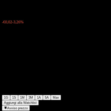
€0,4450
75
-€0,02
-3,26%
06:17 Oggi
1G
1S
1M
3M
1A
5A
Max
Aggiungi alla Watchlist
Avviso prezzo