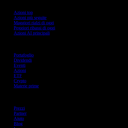
Collezioni
Azioni top
Azioni più seguite
Maggiori rialzi di oggi
Peggiori ribassi di oggi
Azioni AI principali
Funzionalità
Portafoglio
Dividendi
Eventi
Azioni
ETF
Crypto
Materie prime
company
Prezzi
Partner
Aiuto
Blog