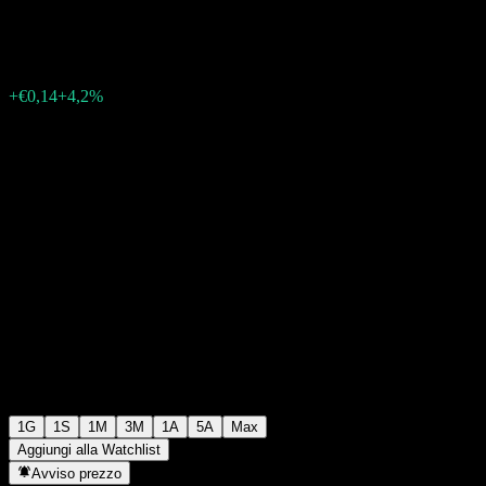
€3,47
50
+€0,14
+4,2%
Friday 15:31
1G
1S
1M
3M
1A
5A
Max
Aggiungi alla Watchlist
Avviso prezzo