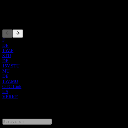
ISIN
FI4000049812
Quotazioni
F
DE
15V.F
STU
DE
15V.STU
MU
DE
15V.MU
OTC Link
US
VERKF
0 Comments