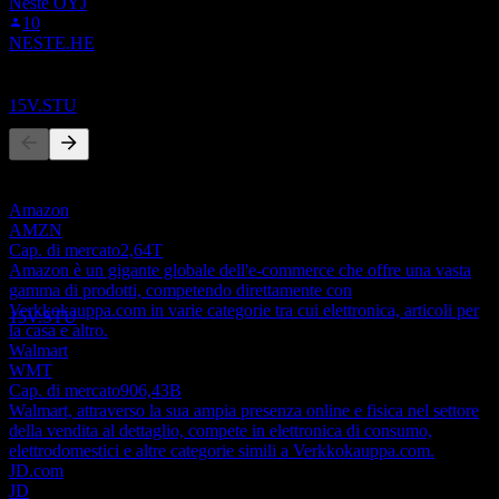
Neste OYJ
Ex-dividendo
10
25
NESTE.HE
OCT
27
Verkkokauppa.Com
Concorrenti
Stimato
15V.STU
Questo elenco è un'analisi basata su eventi di mercato recenti. Non è
una raccomandazione di investimento.
Amazon
Pagamento del dividendo
AMZN
2
Cap. di mercato
2,64T
NOV
27
Amazon è un gigante globale dell'e-commerce che offre una vasta
Verkkokauppa.Com
gamma di prodotti, competendo direttamente con
Stimato
Verkkokauppa.com in varie categorie tra cui elettronica, articoli per
15V.STU
la casa e altro.
Walmart
WMT
Cap. di mercato
906,43B
Walmart, attraverso la sua ampia presenza online e fisica nel settore
della vendita al dettaglio, compete in elettronica di consumo,
elettrodomestici e altre categorie simili a Verkkokauppa.com.
JD.com
JD