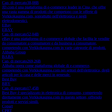
Cap. di mercato
38,08B
JD.com è una piattaforma di e-commerce leader in Cina, che offre
una vasta gamma di prodotti che competono con le offerte di
Verkkokauppa.com, soprattutto nell'elettronica e negli
elettrodomestici.
EBay
EBAY
Cap. di mercato
52,04B
eBay è una piattaforma di e-commerce globale che facilita le vendite
da consumatore a consumatore e da business a consumatore,
competendo con Verkkokauppa.com in varie categorie di prodotti.
Alibaba Group
BABA
Cap. di mercato
269,26B
Alibaba opera come piattaforma globale di e-commerce,
competendo con Verkkokauppa.com nei settori dell'elettronica, degli
articoli per la casa e delle merci in generale.
Best Buy
BBY
Cap. di mercato
17,45B
Best Buy è specializzato in elettronica di consumo, competendo
direttamente con Verkkokauppa.com in questo settore, offrendo
prodotti e servizi simili.
Copart
CPRT