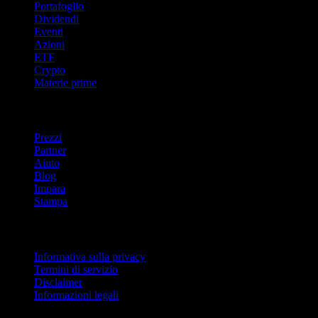
Portafoglio
Dividendi
Eventi
Azioni
ETF
Crypto
Materie prime
company
Prezzi
Partner
Aiuto
Blog
Impara
Stampa
Legale
Informativa sulla privacy
Termini di servizio
Disclaimer
Informazioni legali