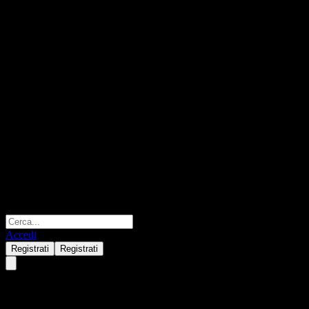
Accedi
Registrati
Registrati
iFree US Treasury Bond 7-10