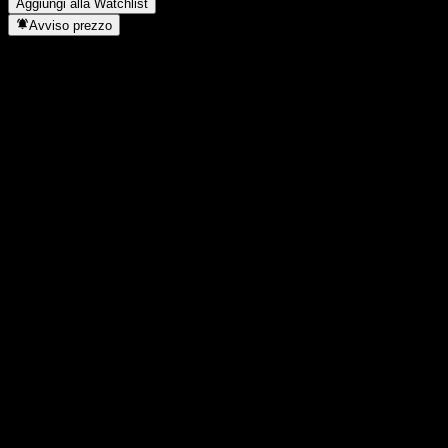
Aggiungi alla Watchlist
Avviso prezzo
Statistiche
Massimo giornaliero
2142
Minimo del giorno
2138
Massimo 52S
2272
Min 52S
2014
Volume
4
Vol. medio
12.591
Cap. di mercato
0
Rapporto P/E
-
Rendimento da dividendo
3,22%
Dividendo