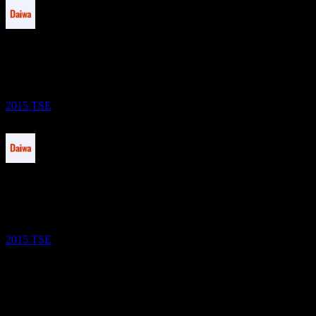
Pagamento del dividendo
1
OCT
27
iFree US Treasury Bond 7-10 Year (NON
HEDGED)
Stimato
2015.TSE
Ex-dividendo
22
NOV
27
iFree US Treasury Bond 7-10 Year (NON
HEDGED)
Stimato
2015.TSE