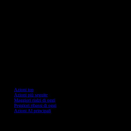
Collezioni
Azioni top
Azioni più seguite
Maggiori rialzi di oggi
Peggiori ribassi di oggi
Azioni AI principali
Funzionalità