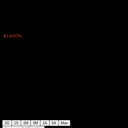
Year (NON HEDGED)
¥2140
0
-¥1
-0,05%
Friday 06:30
1G
1S
1M
3M
1A
5A
Max