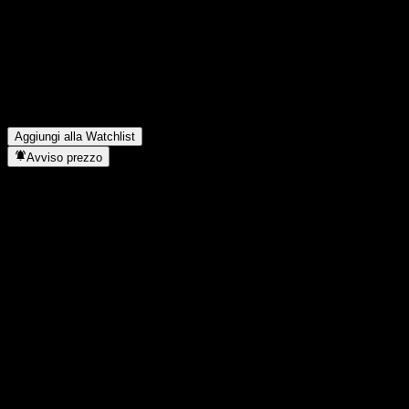
Quali sono stati i risultati finanziari di Credit Corp Group
nell'ultimo trimestre?
▼
Qual è stato il fatturato di Credit Corp Group lo scorso anno?
▼
Qual è stato l'utile netto di Credit Corp Group dell'anno scorso?
▼
Credit Corp Group paga dividendi?
▼
In quale settore opera Credit Corp Group?
▼
Quando Credit Corp Group ha completato lo split azionario?
▼
Aggiungi alla Watchlist
Avviso prezzo