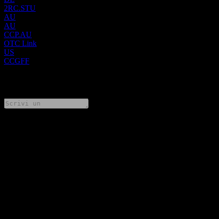
2RC.STU
AU
AU
CCP.AU
OTC Link
US
CCGFF
0 Comments
Condividi i tuoi pensieri
FAQ
Qual è il prezzo dell'azione Credit Corp Group oggi?
▼
Qual è il simbolo azionario di Credit Corp Group?
▼
Il prezzo dell'azione Credit Corp Group sta salendo?
▼
Quando sarà la prossima data dei risultati finanziari di Credit
Corp Group?
▼