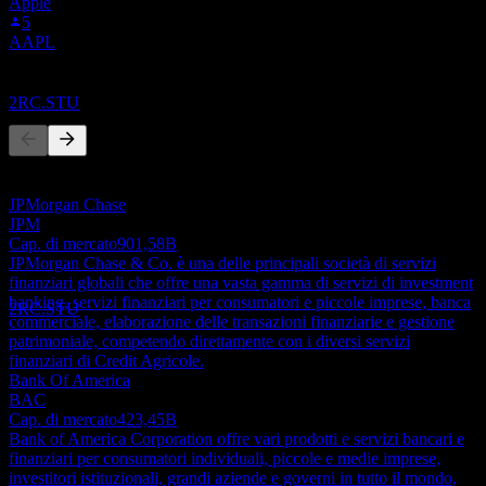
Apple
Ex-dividendo
5
15
AAPL
SEP
28
Credit Corp Group
Concorrenti
Stimato
2RC.STU
Questo elenco è un'analisi basata su eventi di mercato recenti. Non è
una raccomandazione di investimento.
JPMorgan Chase
Pagamento del dividendo
JPM
26
Cap. di mercato
901,58B
SEP
28
JPMorgan Chase & Co. è una delle principali società di servizi
Credit Corp Group
finanziari globali che offre una vasta gamma di servizi di investment
Stimato
banking, servizi finanziari per consumatori e piccole imprese, banca
2RC.STU
commerciale, elaborazione delle transazioni finanziarie e gestione
patrimoniale, competendo direttamente con i diversi servizi
finanziari di Credit Agricole.
Bank Of America
BAC
Cap. di mercato
423,45B
Bank of America Corporation offre vari prodotti e servizi bancari e
finanziari per consumatori individuali, piccole e medie imprese,
investitori istituzionali, grandi aziende e governi in tutto il mondo,