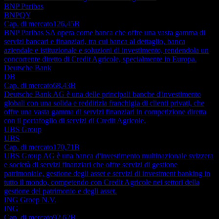
BNP Paribas
BNPQY
Cap. di mercato
126,45B
BNP Paribas SA opera come banca che offre una vasta gamma di
servizi bancari e finanziari, tra cui banca al dettaglio, banca
aziendale e istituzionale e soluzioni di investimento, rendendola un
concorrente diretto di Credit Agricole, specialmente in Europa.
Deutsche Bank
DB
Cap. di mercato
68,43B
Deutsche Bank AG è una delle principali banche d'investimento
globali con una solida e redditizia franchigia di clienti privati, che
offre una vasta gamma di servizi finanziari in competizione diretta
con il portafoglio di servizi di Credit Agricole.
UBS Group
UBS
Cap. di mercato
170,71B
UBS Group AG è una banca d'investimento multinazionale svizzera
e società di servizi finanziari che offre servizi di gestione
patrimoniale, gestione degli asset e servizi di investment banking in
tutto il mondo, competendo con Credit Agricole nei settori della
gestione del patrimonio e degli asset.
ING Groep N.V.
ING
Cap. di mercato
92,62B