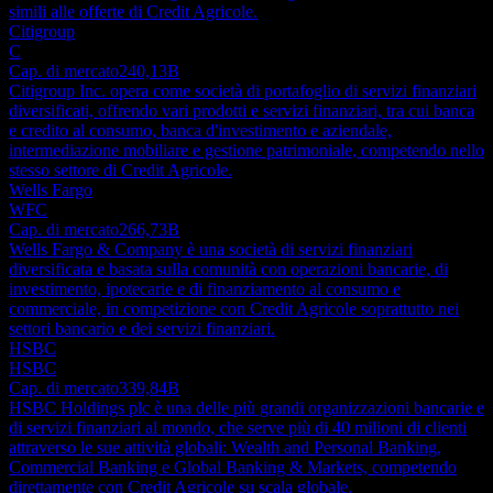
simili alle offerte di Credit Agricole.
Citigroup
C
Cap. di mercato
240,13B
Citigroup Inc. opera come società di portafoglio di servizi finanziari
diversificati, offrendo vari prodotti e servizi finanziari, tra cui banca
e credito al consumo, banca d'investimento e aziendale,
intermediazione mobiliare e gestione patrimoniale, competendo nello
stesso settore di Credit Agricole.
Wells Fargo
WFC
Cap. di mercato
266,73B
Wells Fargo & Company è una società di servizi finanziari
diversificata e basata sulla comunità con operazioni bancarie, di
investimento, ipotecarie e di finanziamento al consumo e
commerciale, in competizione con Credit Agricole soprattutto nei
settori bancario e dei servizi finanziari.
HSBC
HSBC
Cap. di mercato
339,84B
HSBC Holdings plc è una delle più grandi organizzazioni bancarie e
di servizi finanziari al mondo, che serve più di 40 milioni di clienti
attraverso le sue attività globali: Wealth and Personal Banking,
Commercial Banking e Global Banking & Markets, competendo
direttamente con Credit Agricole su scala globale.