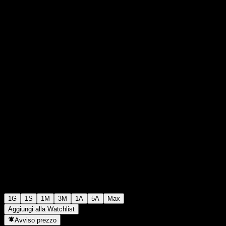
€8,10
34
+€0,00
+0%
06:18 Oggi
1G
1S
1M
3M
1A
5A
Max
Aggiungi alla Watchlist
Avviso prezzo