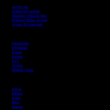
Azioni top
Azioni più seguite
Maggiori rialzi di oggi
Peggiori ribassi di oggi
Azioni AI principali
Funzionalità
Portafoglio
Dividendi
Eventi
Azioni
ETF
Crypto
Materie prime
company
Prezzi
Partner
Aiuto
Blog
Impara