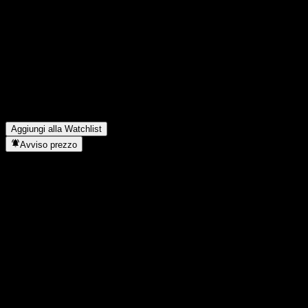
FAQ
Qual è il prezzo dell'azione Bosera HashKey Bitcoin oggi?
▼
Qual è il simbolo azionario di Bosera HashKey Bitcoin?
▼
Il prezzo dell'azione Bosera HashKey Bitcoin sta salendo?
▼
In quale settore opera Bosera HashKey Bitcoin?
▼
Quando Bosera HashKey Bitcoin ha completato lo split
azionario?
▼
Aggiungi alla Watchlist
Avviso prezzo