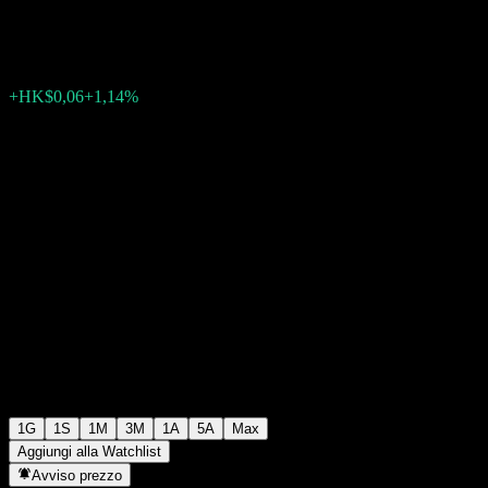
HK$4,98
6
+HK$0,06
+1,14%
07:27 Oggi
1G
1S
1M
3M
1A
5A
Max
Aggiungi alla Watchlist
Avviso prezzo