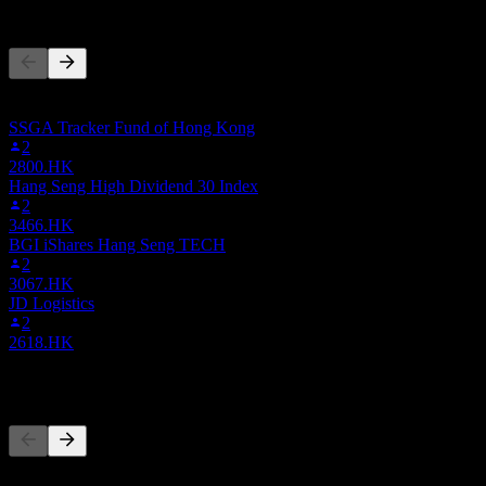
Altri seguono anche
Questa lista si basa sulle watchlist degli utenti di Stock Events che
seguono 3008.HK. Non è una raccomandazione di investimento.
SSGA Tracker Fund of Hong Kong
2
2800.HK
Hang Seng High Dividend 30 Index
2
3466.HK
BGI iShares Hang Seng TECH
2
3067.HK
JD Logistics
2
2618.HK
Concorrenti
Questo elenco è un'analisi basata su eventi di mercato recenti. Non è
una raccomandazione di investimento.