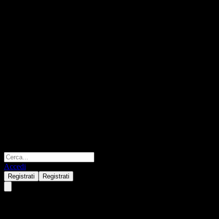
Accedi
Registrati
Registrati
Bosera HashKey Bitcoin