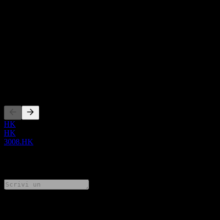
Informazioni
Show more...
CEO
ISIN
HK0001010674
Quotazioni
HK
HK
3008.HK
0 Comments
Condividi i tuoi pensieri