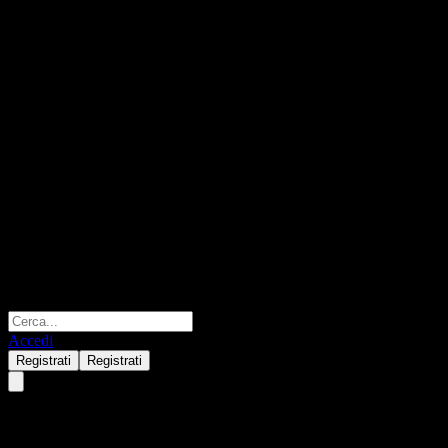
Accedi
Registrati
Registrati
CICC HKD Money Market