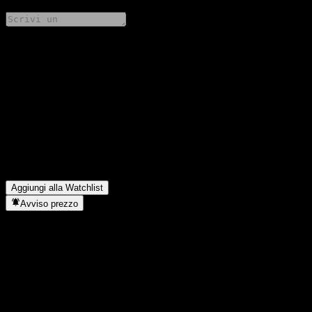
Condividi i tuoi pensieri
FAQ
Qual è il prezzo dell'azione CICC HKD Money Market oggi?
▼
Qual è il simbolo azionario di CICC HKD Money Market?
▼
In quale settore opera CICC HKD Money Market?
▼
Quando CICC HKD Money Market ha completato lo split
azionario?
▼
Aggiungi alla Watchlist
Avviso prezzo