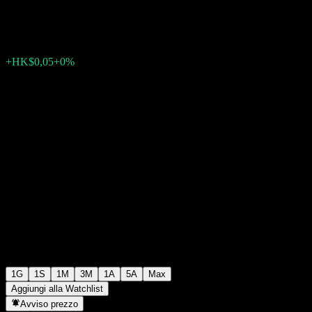
HK$1151,85
0
+HK$0,05
+0%
Wednesday 06:23
1G
1S
1M
3M
1A
5A
Max
Aggiungi alla Watchlist
Avviso prezzo