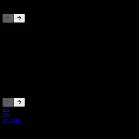
Concorrenti
Questo elenco è un'analisi basata su eventi di mercato recenti. Non è
una raccomandazione di investimento.
Informazioni
Show more...
CEO
ISIN
HK0000658895
Quotazioni
HK
HK
3071.HK
0 Comments