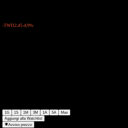
TWD47,55
13
-TWD2,45
-4,9%
Friday 05:30
1G
1S
1M
3M
1A
5A
Max
Aggiungi alla Watchlist
Avviso prezzo