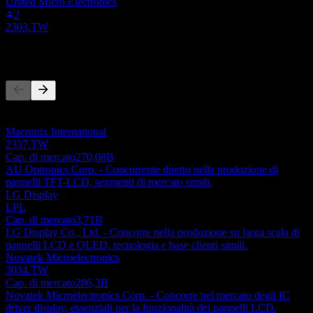
United Micro Electronics
2
2303.TW
Concorrenti
Questo elenco è un'analisi basata su eventi di mercato recenti. Non è
una raccomandazione di investimento.
Macronix International
2337.TW
Cap. di mercato
270,08B
AU Optronics Corp. - Concorrente diretto nella produzione di
pannelli TFT-LCD, segmenti di mercato simili.
LG Display
LPL
Cap. di mercato
3,71B
LG Display Co., Ltd. - Concorre nella produzione su larga scala di
pannelli LCD e OLED, tecnologia e base clienti simili.
Novatek Microelectronics
3034.TW
Cap. di mercato
286,3B
Novatek Microelectronics Corp. - Concorre nel mercato degli IC
driver display, essenziali per la funzionalità dei pannelli LCD.