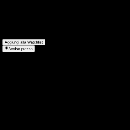
trimestre?
▼
Qual è stato il fatturato di Innolux lo scorso anno?
▼
Qual è stato l'utile netto di Innolux dell'anno scorso?
▼
Innolux paga dividendi?
▼
In quale settore opera Innolux?
▼
Quando Innolux ha completato lo split azionario?
▼
Dove si trova la sede di Innolux?
▼
Aggiungi alla Watchlist
Avviso prezzo