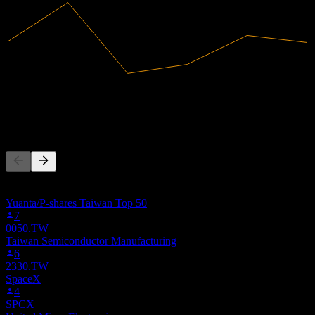
226,72B
Ricavi
249,76M
Utile netto
Altri seguono anche
Questa lista si basa sulle watchlist degli utenti di Stock Events che
seguono 3481.TW. Non è una raccomandazione di investimento.
Yuanta/P-shares Taiwan Top 50
7
0050.TW
Taiwan Semiconductor Manufacturing
6
2330.TW
SpaceX
4
SPCX