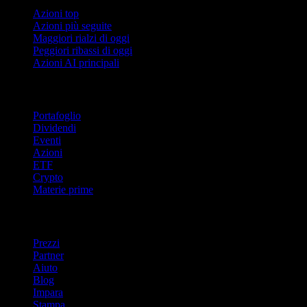
Azioni top
Azioni più seguite
Maggiori rialzi di oggi
Peggiori ribassi di oggi
Azioni AI principali
Funzionalità
Portafoglio
Dividendi
Eventi
Azioni
ETF
Crypto
Materie prime
company
Prezzi
Partner
Aiuto
Blog
Impara
Stampa