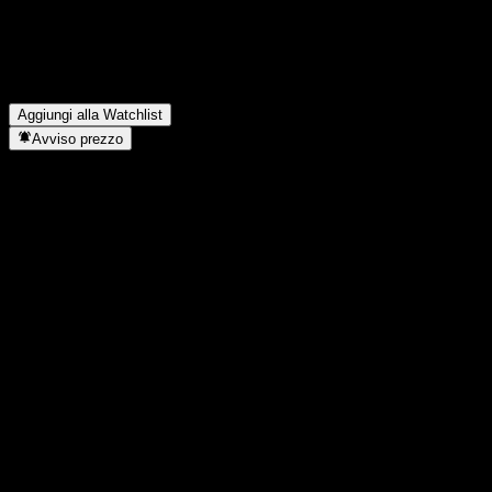
Hokuetsu paga dividendi?
▼
Quanti dipendenti ha Hokuetsu?
▼
In quale settore opera Hokuetsu?
▼
Quando Hokuetsu ha completato lo split azionario?
▼
Dove si trova la sede di Hokuetsu?
▼
Aggiungi alla Watchlist
Avviso prezzo