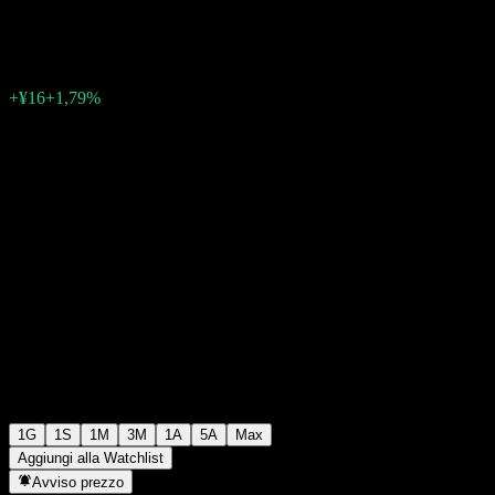
¥912
1
+¥16
+1,79%
06:30 Oggi
1G
1S
1M
3M
1A
5A
Max
Aggiungi alla Watchlist
Avviso prezzo