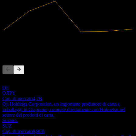
677,93B
Ricavi
21,81B
Utile netto
Concorrenti
Questo elenco è un'analisi basata su eventi di mercato recenti. Non è
una raccomandazione di investimento.
Oji
OJIPY
Cap. di mercato
4,7B
Oji Holdings Corporation, un importante produttore di carta e
imballaggi in Giappone, compete direttamente con Hokuetsu nel
settore dei prodotti di carta.
Suzano.
SUZ
Cap. di mercato
9,96B