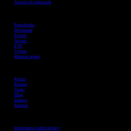
Azioni AI principali
Funzionalità
Portafoglio
Dividendi
Eventi
Azioni
ETF
Crypto
Materie prime
company
Prezzi
Partner
Aiuto
Blog
Impara
Stampa
Legale
Informativa sulla privacy