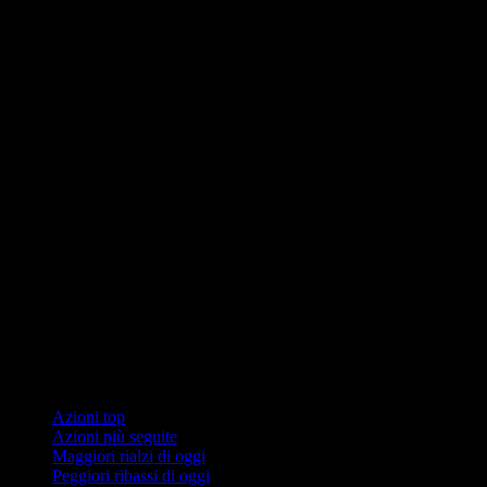
Collezioni
Azioni top
Azioni più seguite
Maggiori rialzi di oggi
Peggiori ribassi di oggi