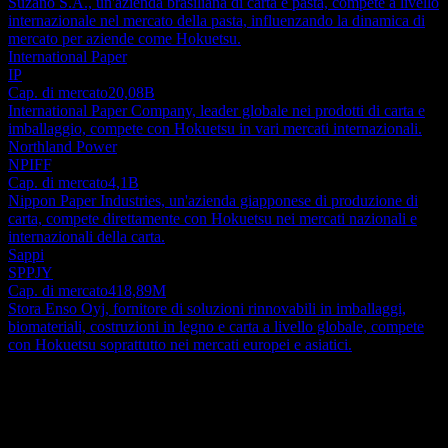
Suzano S.A., un'azienda brasiliana di carta e pasta, compete a livello
internazionale nel mercato della pasta, influenzando la dinamica di
mercato per aziende come Hokuetsu.
International Paper
IP
Cap. di mercato
20,08B
International Paper Company, leader globale nei prodotti di carta e
imballaggio, compete con Hokuetsu in vari mercati internazionali.
Northland Power
NPIFF
Cap. di mercato
4,1B
Nippon Paper Industries, un'azienda giapponese di produzione di
carta, compete direttamente con Hokuetsu nei mercati nazionali e
internazionali della carta.
Sappi
SPPJY
Cap. di mercato
418,89M
Stora Enso Oyj, fornitore di soluzioni rinnovabili in imballaggi,
biomateriali, costruzioni in legno e carta a livello globale, compete
con Hokuetsu soprattutto nei mercati europei e asiatici.
Informazioni
Hokuetsu Corporation produce e vende prodotti cartari in Giappone,
negli Stati Uniti, in Cina, nel resto dell'Asia e a livello