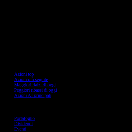
Collezioni
Azioni top
Azioni più seguite
Maggiori rialzi di oggi
Peggiori ribassi di oggi
Azioni AI principali
Funzionalità
Portafoglio
Dividendi
Eventi