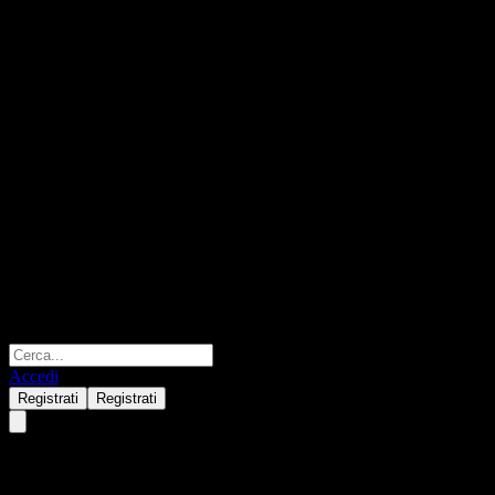
Accedi
Registrati
Registrati
SAMSUNGACTIVE KoAct US