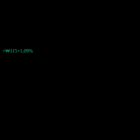
Natural Gas Infrastructure
Active
₩10.710
3
+₩115
+1,09%
04:28 Oggi