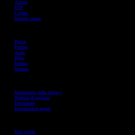
Azioni
ETF
Crypto
Materie prime
company
Prezzi
Partner
Aiuto
Blog
Impara
Stampa
Legale
Informativa sulla privacy
Termini di servizio
Disclaimer
Informazioni legali
Per aziende
Dati eventi