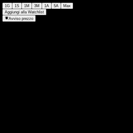
1G
1S
1M
3M
1A
5A
Max
Aggiungi alla Watchlist
Avviso prezzo
Statistiche
Massimo giornaliero
10.840
Minimo del giorno
10.595
Massimo 52S
13.080
Min 52S
8970
Volume
36.066
Vol. medio
40.394
Cap. di mercato
0
Rapporto P/E
-
Rendimento da dividendo