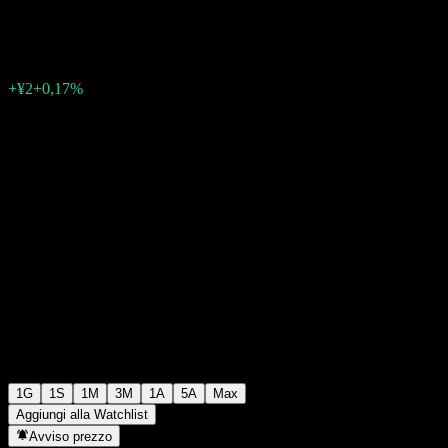
¥1182
4
+¥2
+0,17%
06:24 Oggi
1G
1S
1M
3M
1A
5A
Max
Aggiungi alla Watchlist
Avviso prezzo