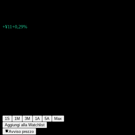
¥3864
0
+¥11
+0,29%
Settimana scorsa
1S
1M
3M
1A
5A
Max
Aggiungi alla Watchlist
Avviso prezzo