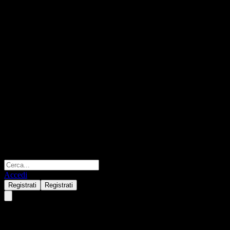
Accedi
Registrati
Registrati
Amundi Europe High Yield Bon