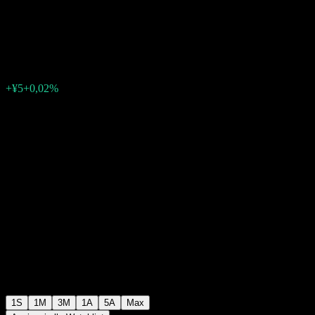
Excellent Focus Fund
¥26.219
0
+¥5
+0,02%
Settimana scorsa
1S
1M
3M
1A
5A
Max