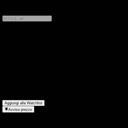
0 Comments
Condividi i tuoi pensieri
FAQ
Qual è il prezzo dell'azione SMTAM Japan Equity Excellent
Focus Fund oggi?
▼
Qual è il simbolo azionario di SMTAM Japan Equity Excellent
Focus Fund?
▼
In quale settore opera SMTAM Japan Equity Excellent Focus
Fund?
▼
Quando SMTAM Japan Equity Excellent Focus Fund ha
completato lo split azionario?
▼
Aggiungi alla Watchlist
Avviso prezzo