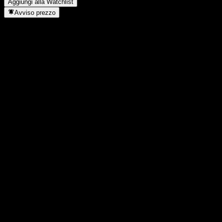
Aggiungi alla Watchlist
Avviso prezzo
Statistiche
Massimo giornaliero
26.219
Minimo del giorno
26.219
Massimo 52S
27.975
Min 52S
14.036
Volume
-
Vol. medio
-
Cap. di mercato
0
Rapporto P/E
-
Rendimento da dividendo
-
Dividendo