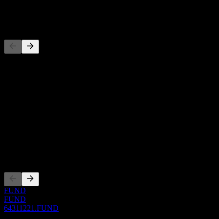
-
Concorrenti
Questo elenco è un'analisi basata su eventi di mercato recenti. Non è
una raccomandazione di investimento.
Informazioni
Show more...
CEO
ISIN
64311221
Quotazioni
FUND
FUND
64311221.FUND