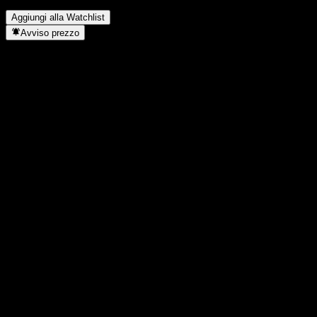
Dove si trova la sede di DM Solutions?
▼
Aggiungi alla Watchlist
Avviso prezzo