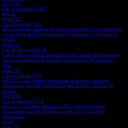
2371.TSE
Cap. di mercato
512,34B
Recruit.
6098.TSE
Cap. di mercato
7,38T
Recruit Holdings fornisce servizi di tecnologia HR che competono
con le offerte di DM Solutions nelle soluzioni per la forza lavoro.
GREE
3632.TSE
Cap. di mercato
153,51B
GREE, Inc. è coinvolta nei media mobili e online che competono
con i segmenti di media digitale e marketing di DM Solutions.
Obic.
4684.TSE
Cap. di mercato
1,85T
OBIC Co., Ltd. fornisce integrazione di sistema e supporto,
competendo con DM Solutions nel mercato delle soluzioni IT.
Asteria
3853.TSE
Cap. di mercato
14,11B
Infocom Corporation offre servizi IT e soluzioni sanitarie,
competendo con DM Solutions nei settori IT e dei servizi
specializzati.
Crooz
2138.TSE