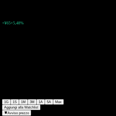
¥1252
2
+¥65
+5,48%
Friday 06:30
1G
1S
1M
3M
1A
5A
Max
Aggiungi alla Watchlist
Avviso prezzo