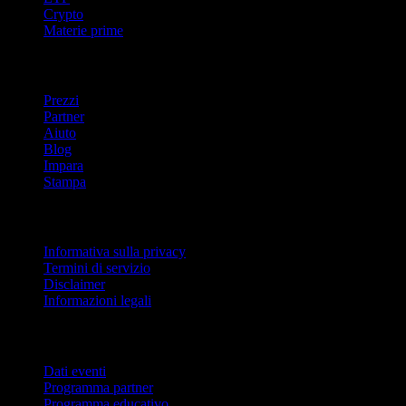
Crypto
Materie prime
company
Prezzi
Partner
Aiuto
Blog
Impara
Stampa
Legale
Informativa sulla privacy
Termini di servizio
Disclaimer
Informazioni legali
Per aziende
Dati eventi
Programma partner
Programma educativo