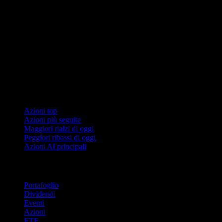
Collezioni
Azioni top
Azioni più seguite
Maggiori rialzi di oggi
Peggiori ribassi di oggi
Azioni AI principali
Funzionalità
Portafoglio
Dividendi
Eventi
Azioni
ETF