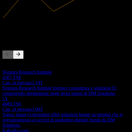
21,16B
Ricavi
496,11M
Utile netto
Concorrenti
Questo elenco è un'analisi basata su eventi di mercato recenti. Non è
una raccomandazione di investimento.
Nomura Research Institute
4307.TSE
Cap. di mercato
2,19T
Nomura Research Institute fornisce consulenza e soluzioni IT,
competendo direttamente negli stessi settori di DM Solutions.
LY
4689.TSE
Cap. di mercato
3,09T
Yahoo Japan Corporation offre soluzioni basate su internet che si
sovrappongono ai servizi di marketing digitale forniti da DM
Solutions.
KaKaKu.com