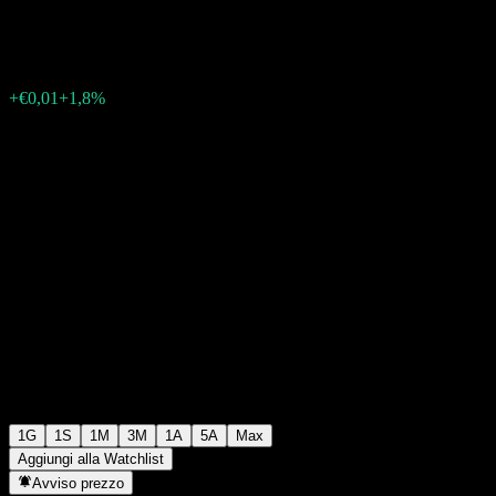
€0,4520
5
+€0,01
+1,8%
06:04 Oggi
1G
1S
1M
3M
1A
5A
Max
Aggiungi alla Watchlist
Avviso prezzo