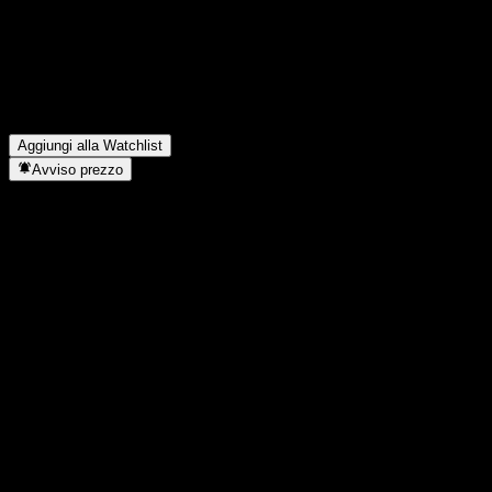
Hill Mines?
▼
Quali sono stati i risultati finanziari di Broken Hill Mines
nell'ultimo trimestre?
▼
Qual è stato il fatturato di Broken Hill Mines lo scorso anno?
▼
Qual è stato l'utile netto di Broken Hill Mines dell'anno scorso?
▼
In quale settore opera Broken Hill Mines?
▼
Quando Broken Hill Mines ha completato lo split azionario?
▼
Aggiungi alla Watchlist
Avviso prezzo