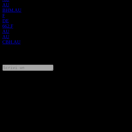
AU
BHM.AU
F
DE
662.F
AU
AU
CBH.AU
0 Comments
Condividi i tuoi pensieri
FAQ
Qual è il prezzo dell'azione Broken Hill Mines oggi?
▼
Qual è il simbolo azionario di Broken Hill Mines?
▼
Qual è la capitalizzazione di mercato di Broken Hill Mines?
▼
Quando sarà la prossima data dei risultati finanziari di Broken