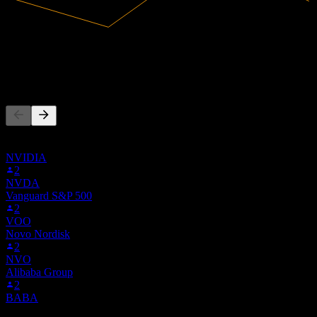
2537,08
Ricavi
-1,41M
Utile netto
Altri seguono anche
Questa lista si basa sulle watchlist degli utenti di Stock Events che
seguono 662.F. Non è una raccomandazione di investimento.
NVIDIA
2
NVDA
Vanguard S&P 500
2
VOO
Novo Nordisk
2
NVO
Alibaba Group
2
BABA