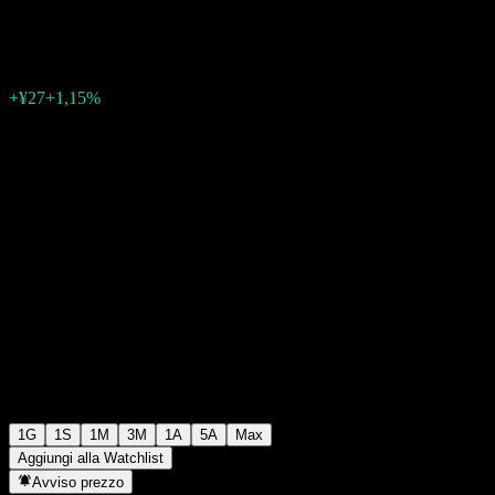
¥2380
17
+¥27
+1,15%
06:30 Oggi
1G
1S
1M
3M
1A
5A
Max
Aggiungi alla Watchlist
Avviso prezzo