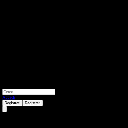
Accedi
Registrati
Registrati
Daishi Hokuetsu Financial Gro