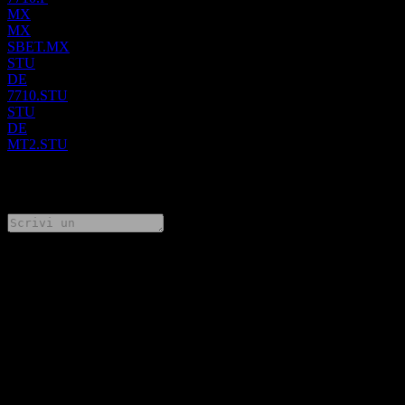
precedentemente nota come SharpLink Gaming, Inc. e ha cambiato
MX
nome in Sharplink, Inc. nel febbraio 2026. La società è stata fondata
MX
nel 2019 e ha sede a Miami, Florida.
SBET.MX
STU
DE
7710.STU
STU
DE
MT2.STU
0 Comments
Condividi i tuoi pensieri
FAQ
Qual è il prezzo dell'azione Sharplink oggi?
▼
Qual è il simbolo azionario di Sharplink?
▼
Qual è la capitalizzazione di mercato di Sharplink?
▼