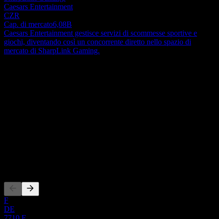
Caesars Entertainment
CZR
Cap. di mercato
6,08B
Caesars Entertainment gestisce servizi di scommesse sportive e
giochi, diventando così un concorrente diretto nello spazio di
mercato di SharpLink Gaming.
Informazioni
Sharplink, Inc. opera nel settore della gestione della tesoreria di asset
digitali negli Stati Uniti e a livello internazionale. La società opera
come una piattaforma di tesoreria Ethereum di livello istituzionale.
L'attività si articola in due segmenti: Ether (ETH) Treasury
Show more...
Management e Affiliate Marketing. Il segmento ETH Treasury
CEO
Management si concentra sull'accumulo e sulla gestione attiva di
ISIN
ETH come asset di tesoreria a lungo termine. Le sue attività
US8200144058
includono accordi di staking nativo e liquido eseguiti all'interno di
un framework di governance, custodia e gestione del rischio. Il
Quotazioni
segmento Affiliate Marketing fornisce servizi di acquisizione clienti
basati sulle prestazioni per operatori di scommesse sportive e casinò
online. Inoltre, genera traffico di utenti e acquisizione di giocatori
per operatori di gioco con licenza attraverso PAS.net, una rete di
F
affiliazione internazionale, e un portafoglio di proprietà digitali
DE
specifiche per i singoli stati degli Stati Uniti. La società era
7710.F