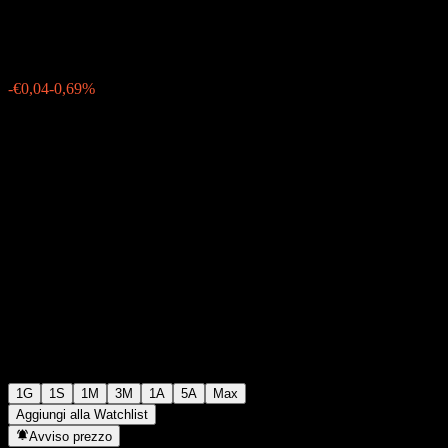
€5,48
426
-€0,04
-0,69%
Thursday 19:55
1G
1S
1M
3M
1A
5A
Max
Aggiungi alla Watchlist
Avviso prezzo