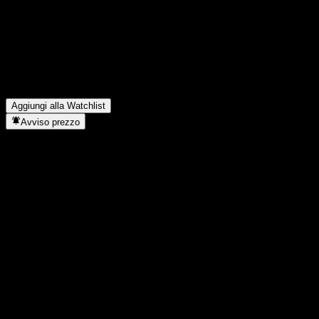
Quando sarà la prossima data dei risultati finanziari di Sharplink?
▼
Quali sono stati i risultati finanziari di Sharplink nell'ultimo
trimestre?
▼
Qual è stato il fatturato di Sharplink lo scorso anno?
▼
Qual è stato l'utile netto di Sharplink dell'anno scorso?
▼
In quale settore opera Sharplink?
▼
Quando Sharplink ha completato lo split azionario?
▼
Aggiungi alla Watchlist
Avviso prezzo