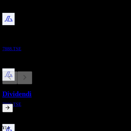
In arrivo
Pagamento del dividendo
28
AUG
Sanko Gosei
7888.TSE
Risultati finanziari
14
Dividendi
OCT
Sanko Gosei
7888.TSE
1,7
%
Rendimento da dividendo
Aug 26
¥14