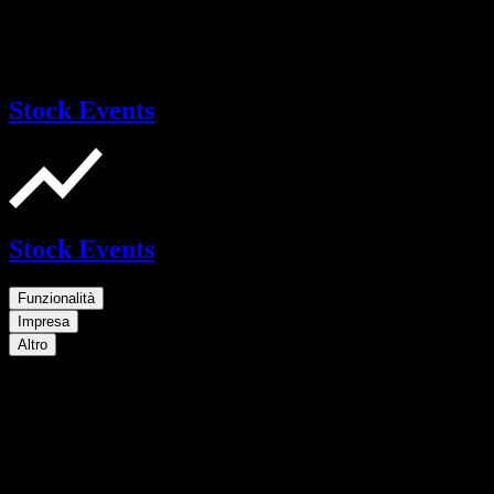
Stock Events
Stock Events
Funzionalità
Impresa
Altro