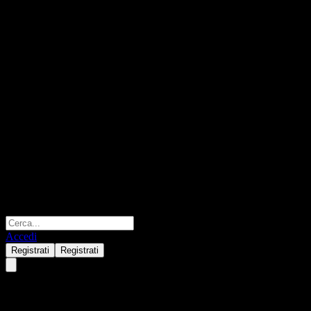
Accedi
Registrati
Registrati
Sanko Gosei