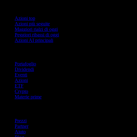
Collezioni
Azioni top
Azioni più seguite
Maggiori rialzi di oggi
Peggiori ribassi di oggi
Azioni AI principali
Funzionalità
Portafoglio
Dividendi
Eventi
Azioni
ETF
Crypto
Materie prime
company
Prezzi
Partner
Aiuto