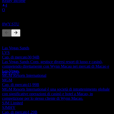
Realty Income
Ex-dividendo
4
4
O
SEP
28
Wynn Macau
Concorrenti
Stimato
8WY.STU
Questo elenco è un'analisi basata su eventi di mercato recenti. Non è
una raccomandazione di investimento.
Las Vegas Sands
Pagamento del dividendo
LVS
15
Cap. di mercato
30,94B
SEP
28
Las Vegas Sands Corp. gestisce diversi resort di lusso e casinò,
Wynn Macau
competendo direttamente con Wynn Macau nei mercati di Macao e
Stimato
Las Vegas.
8WY.STU
MGM Resorts International
MGM
Cap. di mercato
11,99B
MGM Resorts International è una società di intrattenimento globale
con significative operazioni di casinò e hotel a Macao, in
competizione per lo stesso cliente di Wynn Macao.
SJM Limited
SJMHY
Cap. di mercato
1,29B