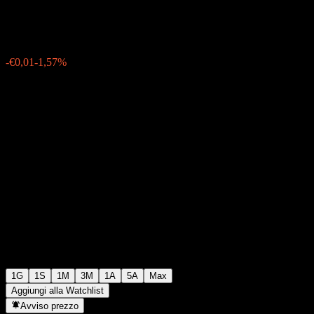
€0,6250
33
-€0,01
-1,57%
Thursday 14:48
1G
1S
1M
3M
1A
5A
Max
Aggiungi alla Watchlist
Avviso prezzo