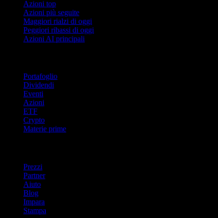
Azioni top
Azioni più seguite
Maggiori rialzi di oggi
Peggiori ribassi di oggi
Azioni AI principali
Funzionalità
Portafoglio
Dividendi
Eventi
Azioni
ETF
Crypto
Materie prime
company
Prezzi
Partner
Aiuto
Blog
Impara
Stampa