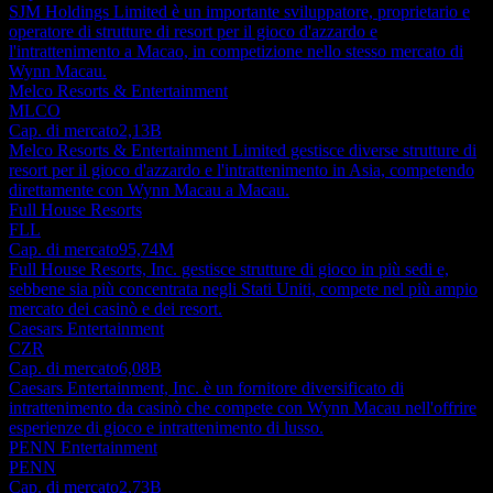
SJM Holdings Limited è un importante sviluppatore, proprietario e
operatore di strutture di resort per il gioco d'azzardo e
l'intrattenimento a Macao, in competizione nello stesso mercato di
Wynn Macau.
Melco Resorts & Entertainment
MLCO
Cap. di mercato
2,13B
Melco Resorts & Entertainment Limited gestisce diverse strutture di
resort per il gioco d'azzardo e l'intrattenimento in Asia, competendo
direttamente con Wynn Macau a Macau.
Full House Resorts
FLL
Cap. di mercato
95,74M
Full House Resorts, Inc. gestisce strutture di gioco in più sedi e,
sebbene sia più concentrata negli Stati Uniti, compete nel più ampio
mercato dei casinò e dei resort.
Caesars Entertainment
CZR
Cap. di mercato
6,08B
Caesars Entertainment, Inc. è un fornitore diversificato di
intrattenimento da casinò che compete con Wynn Macau nell'offrire
esperienze di gioco e intrattenimento di lusso.
PENN Entertainment
PENN
Cap. di mercato
2,73B